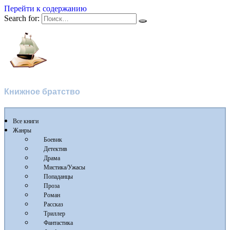
Перейти к содержанию
Search for:
Флибуста
Книжное братство
Все книги
Жанры
Боевик
Детектив
Драма
Мистика/Ужасы
Попаданцы
Проза
Роман
Рассказ
Триллер
Фантастика