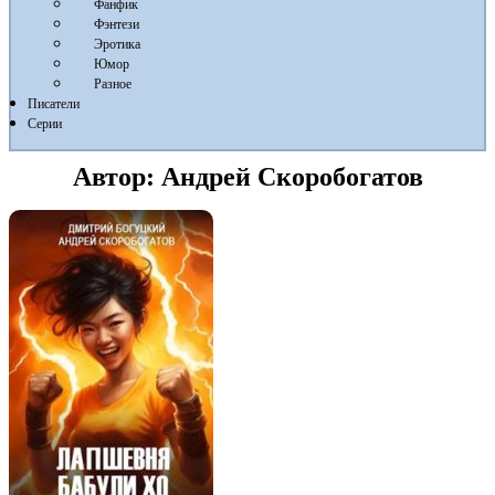
Фанфик
Фэнтези
Эротика
Юмор
Разное
Писатели
Серии
Автор:
Андрей Скоробогатов