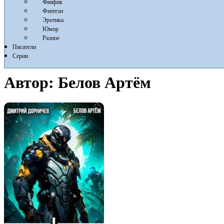
Фанфик
Фэнтези
Эротика
Юмор
Разное
Писатели
Серии
Автор:
Белов Артём