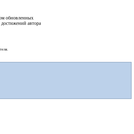
дом обновленных
х достижений автора
теля.