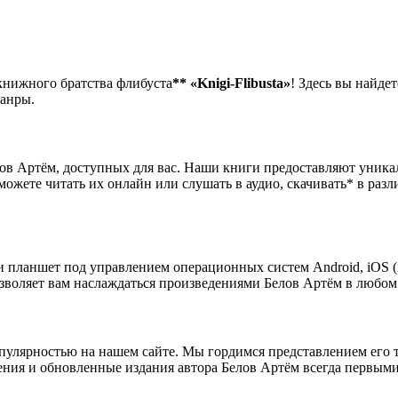
 книжного братства флибуста
**
«Knigi-Flibusta»
! Здесь вы найдет
жанры.
ов Артём, доступных для вас. Наши книги предоставляют уник
можете читать их онлайн или слушать в аудио, скачивать* в ра
 планшет под управлением операционных систем Android, iOS (i
зволяет вам наслаждаться произведениями Белов Артём в любом 
улярностью на нашем сайте. Мы гордимся представлением его 
ения и обновленные издания автора Белов Артём всегда первыми