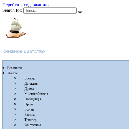
Перейти к содержанию
Search for:
Флибуста
Книжное братство
Все книги
Жанры
Боевик
Детектив
Драма
Мистика/Ужасы
Попаданцы
Проза
Роман
Рассказ
Триллер
Фантастика