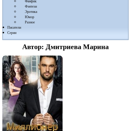
Фанфик
Фэнтези
Эротика
Юмор
Разное
Писатели
Серии
Автор:
Дмитриева Марина