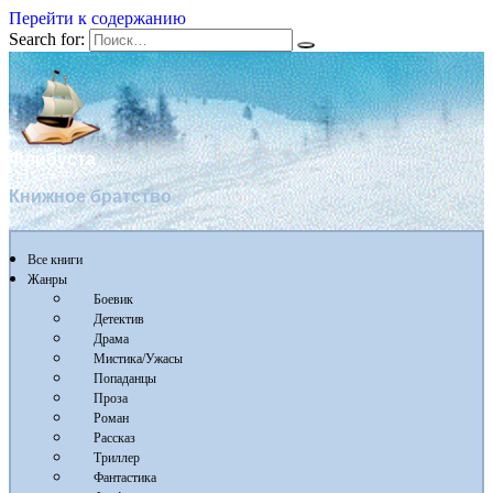
Перейти к содержанию
Search for:
Флибуста
Книжное братство
Все книги
Жанры
Боевик
Детектив
Драма
Мистика/Ужасы
Попаданцы
Проза
Роман
Рассказ
Триллер
Фантастика