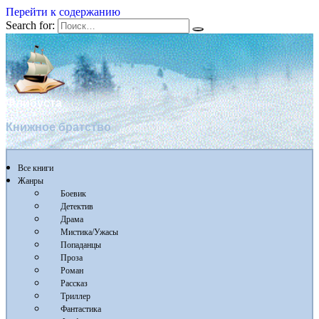
Перейти к содержанию
Search for:
Флибуста
Книжное братство
Все книги
Жанры
Боевик
Детектив
Драма
Мистика/Ужасы
Попаданцы
Проза
Роман
Рассказ
Триллер
Фантастика