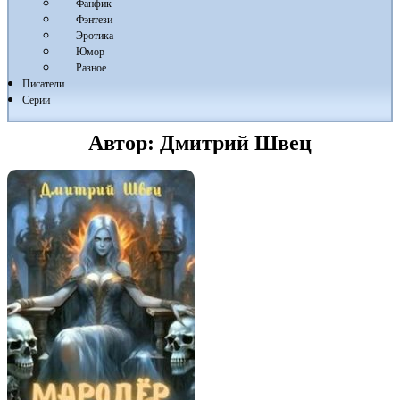
Фанфик
Фэнтези
Эротика
Юмор
Разное
Писатели
Серии
Автор:
Дмитрий Швец