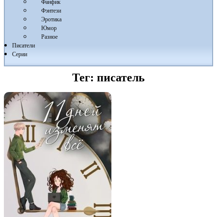
Фанфик
Фэнтези
Эротика
Юмор
Разное
Писатели
Серии
Тег:
писатель