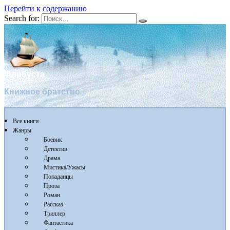
Перейти к содержанию
Search for:
Флибуста
Книжное братство
Все книги
Жанры
Боевик
Детектив
Драма
Мистика/Ужасы
Попаданцы
Проза
Роман
Рассказ
Триллер
Фантастика