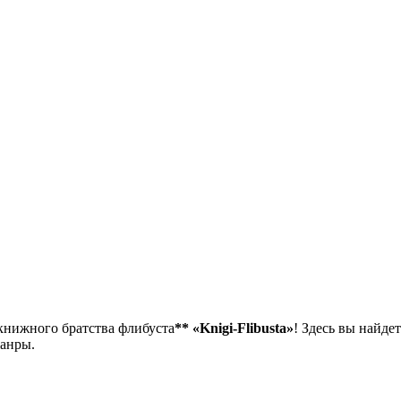
 книжного братства флибуста
**
«Knigi-Flibusta»
! Здесь вы найдет
жанры.