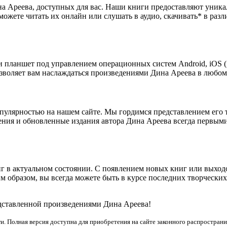
а Ареева, доступных для вас. Наши книги предоставляют уник
можете читать их онлайн или слушать в аудио, скачивать* в ра
 планшет под управлением операционных систем Android, iOS (i
зволяет вам наслаждаться произведениями Дина Ареева в любом 
улярностью на нашем сайте. Мы гордимся представлением его 
ения и обновленные издания автора Дина Ареева всегда первыми
г в актуальном состоянии. С появлением новых книг или выхо
 образом, вы всегда можете быть в курсе последних творчески
едставленной произведениями Дина Ареева!
и. Полная версия доступна для приобретения на сайте законного распространи