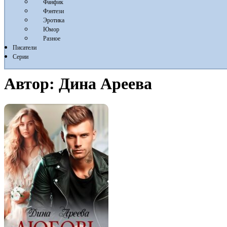
Фанфик
Фэнтези
Эротика
Юмор
Разное
Писатели
Серии
Автор:
Дина Ареева