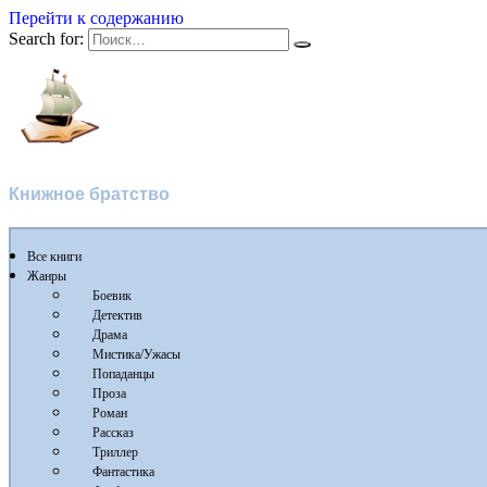
Перейти к содержанию
Search for:
Флибуста
Книжное братство
Все книги
Жанры
Боевик
Детектив
Драма
Мистика/Ужасы
Попаданцы
Проза
Роман
Рассказ
Триллер
Фантастика