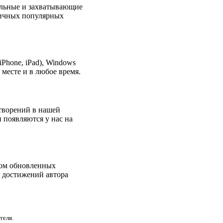
альные и захватывающие
зличных популярных
Phone, iPad), Windows
месте и в любое время.
творений в нашей
 появляются у нас на
дом обновленных
х достижений автора
теля.