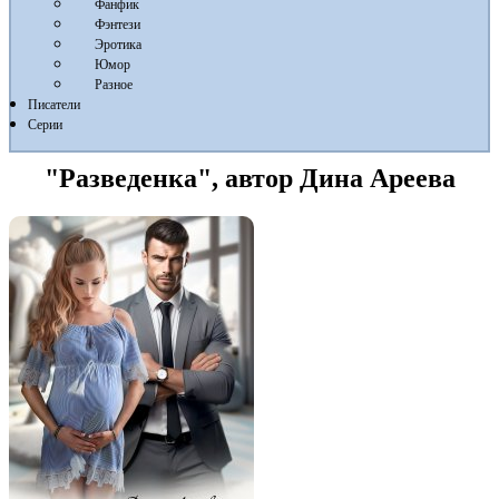
Фанфик
Фэнтези
Эротика
Юмор
Разное
Писатели
Серии
"Разведенка", автор Дина Ареева