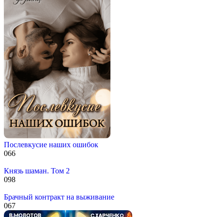
Послевкусие наших ошибок
0
66
Князь шаман. Том 2
0
98
Брачный контракт на выживание
0
67