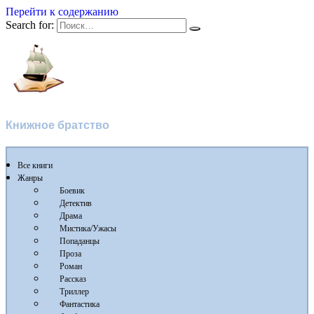
Перейти к содержанию
Search for:
Флибуста
Книжное братство
Все книги
Жанры
Боевик
Детектив
Драма
Мистика/Ужасы
Попаданцы
Проза
Роман
Рассказ
Триллер
Фантастика