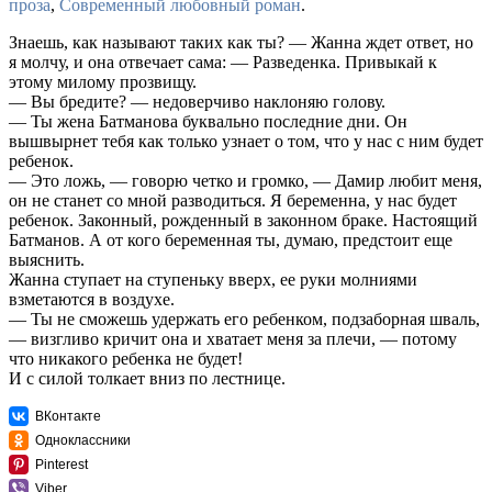
проза
,
Современный любовный роман
.
Знаешь, как называют таких как ты? — Жанна ждет ответ, но
я молчу, и она отвечает сама: — Разведенка. Привыкай к
этому милому прозвищу.
— Вы бредите? — недоверчиво наклоняю голову.
— Ты жена Батманова буквально последние дни. Он
вышвырнет тебя как только узнает о том, что у нас с ним будет
ребенок.
— Это ложь, — говорю четко и громко, — Дамир любит меня,
он не станет со мной разводиться. Я беременна, у нас будет
ребенок. Законный, рожденный в законном браке. Настоящий
Батманов. А от кого беременная ты, думаю, предстоит еще
выяснить.
Жанна ступает на ступеньку вверх, ее руки молниями
взметаются в воздухе.
— Ты не сможешь удержать его ребенком, подзаборная шваль,
— визгливо кричит она и хватает меня за плечи, — потому
что никакого ребенка не будет!
И с силой толкает вниз по лестнице.
ВКонтакте
Одноклассники
Pinterest
Viber