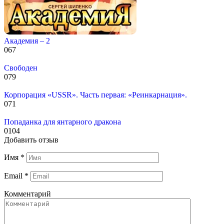
Академия – 2
0
67
Свободен
0
79
Корпорация «USSR». Часть первая: «Реинкарнация».
0
71
Попаданка для янтарного дракона
0
104
Добавить отзыв
Имя
*
Email
*
Комментарий