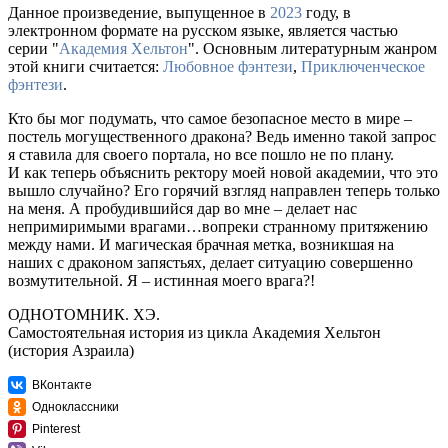
Данное произведение, выпущенное в
2023
году, в
электронном формате на русском языке, является частью
серии "
Академия Хельтон
". Основным литературным жанром
этой книги считается:
Любовное фэнтези
,
Приключенческое
фэнтези
.
Кто бы мог подумать, что самое безопасное место в мире –
постель могущественного дракона? Ведь именно такой запрос
я ставила для своего портала, но все пошло не по плану.
И как теперь объяснить ректору моей новой академии, что это
вышло случайно? Его горячий взгляд направлен теперь только
на меня. А пробудившийся дар во мне – делает нас
непримиримыми врагами…вопреки странному притяжению
между нами. И магическая брачная метка, возникшая на
наших с драконом запястьях, делает ситуацию совершенно
возмутительной. Я – истинная моего врага?!
ОДНОТОМНИК. ХЭ.
Самостоятельная история из цикла Академия Хельтон
(история Азраила)
ВКонтакте
Одноклассники
Pinterest