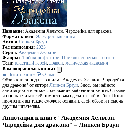
Название:
Академия Хельтон. Чародейка для дракона
Формат книги:
Электронная книга
Автор:
Линкси Браун
Год написания:
2023
Серия:
Академия Хельтон
Жанры:
Любовное фэнтези
,
Приключенческое фэнтези
Теги:
властный герой
,
дракон
,
магическая академия
Вам понравилась книга?
📖 Читать книгу
💬 Отзывы
Обзор книги под названием "Академия Хельтон. Чародейка
для дракона" от автора
Линкси Браун
. Здесь вы найдете
аннотацию и краткое содержание выбранной книги. Отзывы
и оценки читателей помогут вам сделать свой выбор. После
прочтения вы также сможете оставить свой обзор и помочь
другим читателям.
Аннотация к книге "Академия Хельтон.
Чародейка для дракона" – Линкси Браун