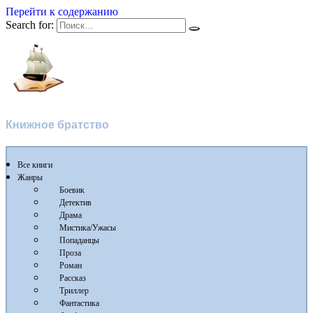
Перейти к содержанию
Search for:
Флибуста
Книжное братство
Все книги
Жанры
Боевик
Детектив
Драма
Мистика/Ужасы
Попаданцы
Проза
Роман
Рассказ
Триллер
Фантастика