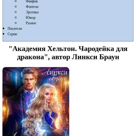
Фанфик
Фэнтези
Эротика
Юмор
Разное
Писатели
Серии
"Академия Хельтон. Чародейка для
дракона", автор Линкси Браун