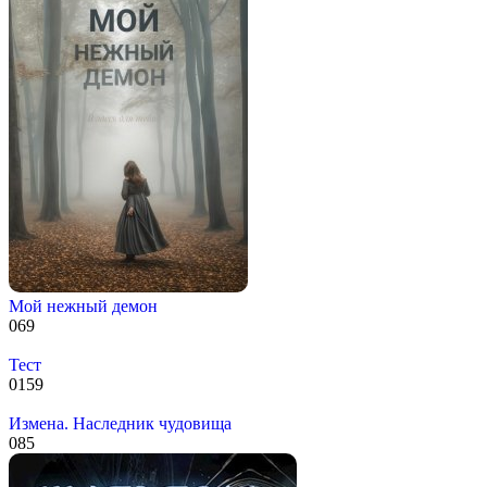
Мой нежный демон
0
69
Тест
0
159
Измена. Наследник чудовища
0
85