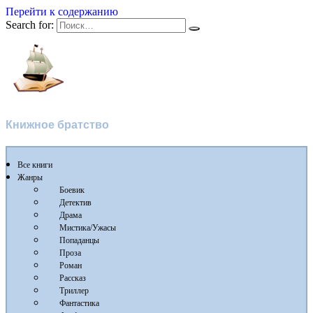
Перейти к содержанию
Search for:
Флибуста
Книжное братство
Все книги
Жанры
Боевик
Детектив
Драма
Мистика/Ужасы
Попаданцы
Проза
Роман
Рассказ
Триллер
Фантастика