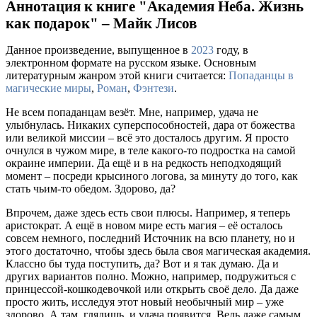
Аннотация к книге "Академия Неба. Жизнь
как подарок" – Майк Лисов
Данное произведение, выпущенное в
2023
году, в
электронном формате на русском языке. Основным
литературным жанром этой книги считается:
Попаданцы в
магические миры
,
Роман
,
Фэнтези
.
Не всем попаданцам везёт. Мне, например, удача не
улыбнулась. Никаких суперспособностей, дара от божества
или великой миссии – всё это досталось другим. Я просто
очнулся в чужом мире, в теле какого-то подростка на самой
окраине империи. Да ещё и в на редкость неподходящий
момент – посреди крысиного логова, за минуту до того, как
стать чьим-то обедом. Здорово, да?
Впрочем, даже здесь есть свои плюсы. Например, я теперь
аристократ. А ещё в новом мире есть магия – её осталось
совсем немного, последний Источник на всю планету, но и
этого достаточно, чтобы здесь была своя магическая академия.
Классно бы туда поступить, да? Вот и я так думаю. Да и
других вариантов полно. Можно, например, подружиться с
принцессой-кошкодевочкой или открыть своё дело. Да даже
просто жить, исследуя этот новый необычный мир – уже
здорово. А там, глядишь, и удача появится. Ведь даже самым