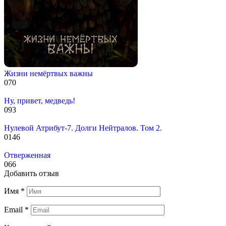
Жизни немёртвых важны
0
70
Ну, привет, медведь!
0
93
Нулевой Атрибут-7. Долги Нейтралов. Том 2.
0
146
Отверженная
0
66
Добавить отзыв
Имя
*
Email
*