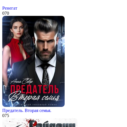
Ренегат
0
70
Предатель. Вторая семья.
0
75