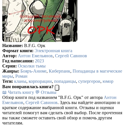
Название:
B.F.G. Орк
Формат книги:
Электронная книга
Автор:
Антон Емельянов
,
Сергей Савинов
Год написания:
2023
Серия:
Осколки тьмы
Жанры:
Бояръ-Аниме
,
Киберпанк
,
Попаданцы в магические
миры
,
Роман
Теги:
кланы
,
корпорации
,
попаданцы
,
супергерои
,
юмор
Вам понравилась книга?
📖 Читать книгу
💬 Отзывы
Обзор книги под названием "B.F.G. Орк" от автора
Антон
Емельянов
,
Сергей Савинов
. Здесь вы найдете аннотацию и
краткое содержание выбранной книги. Отзывы и оценки
читателей помогут вам сделать свой выбор. После прочтения
вы также сможете оставить свой обзор и помочь другим
читателям.