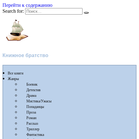
Перейти к содержанию
Search for:
Флибуста
Книжное братство
Все книги
Жанры
Боевик
Детектив
Драма
Мистика/Ужасы
Попаданцы
Проза
Роман
Рассказ
Триллер
Фантастика