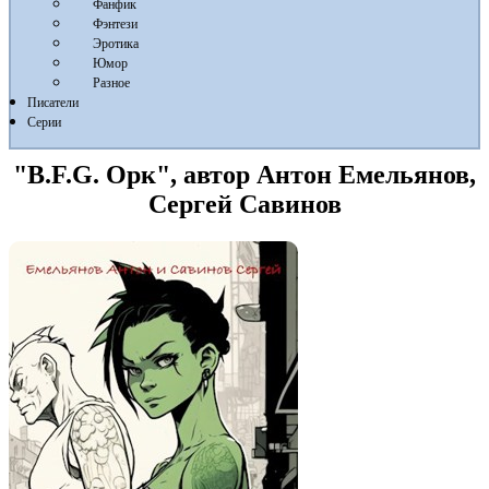
Фанфик
Фэнтези
Эротика
Юмор
Разное
Писатели
Серии
"B.F.G. Орк", автор Антон Емельянов,
Сергей Савинов