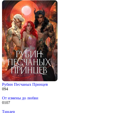
Рубин Песчаных Принцев
0
94
От измены до любви
0
107
Тиндер