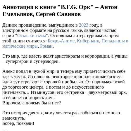
Аннотация к книге "B.F.G. Орк" – Антон
Емельянов, Сергей Савинов
Данное произведение, выпущенное в
2023
году, в
электронном формате на русском языке, является частью
серии "
Осколки тьмы
". Основным литературным жанром
этой книги считается:
Бояръ-Аниме
,
Киберпанк
,
Попаданцы в
магические миры
,
Роман
.
Это мир, где власть делят аристократы и корпорации, а улицы
– супергерои и суперзлодеи.
Алекс попал в чужой мир, и теперь ему придется искать себе
здесь место. Из плюсов: некоторые простые земные бизнес-
идеи тут стреляют с хорошей прибылью. От парикмахерской
до торгового центра, а потом и до искусственного
интеллекта… Из минусов: его сестренка – двухметровый орк,
и ей хочется творить дичь.
Впрочем, а почему бы и нет?
Это история для тех, кому хочется расслабиться и немного
выдохнуть.
Бобер, поехали!