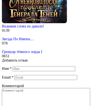
Ведьмам слова не давали!
0
139
Звезда По Имени…
0
78
Гримуар тёмного лорда I
0
651
Добавить отзыв
Имя
*
Email
*
Комментарий