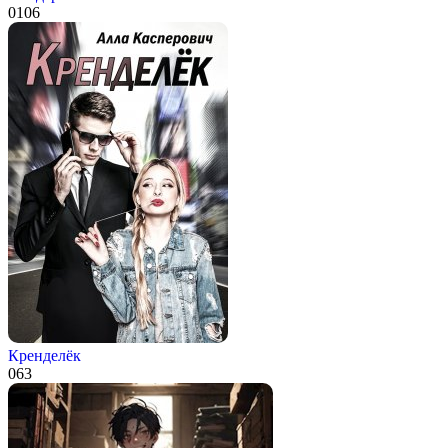
0
106
Кренделёк
0
63