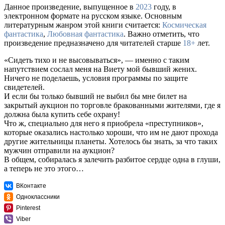
Данное произведение, выпущенное в
2023
году, в
электронном формате на русском языке. Основным
литературным жанром этой книги считается:
Космическая
фантастика
,
Любовная фантастика
. Важно отметить, что
произведение предназначено для читателей старше
18+
лет.
«Сидеть тихо и не высовываться», — именно с таким
напутствием сослал меня на Виету мой бывший жених.
Ничего не поделаешь, условия программы по защите
свидетелей.
И если бы только бывший не выбил бы мне билет на
закрытый аукцион по торговле бракованными жителями, где я
должна была купить себе охрану!
Что ж, специально для него я приобрела «преступников»,
которые оказались настолько хороши, что им не дают прохода
другие жительницы планеты. Хотелось бы знать, за что таких
мужчин отправили на аукцион?
В общем, собиралась я залечить разбитое сердце одна в глуши,
а теперь не это этого…
ВКонтакте
Одноклассники
Pinterest
Viber