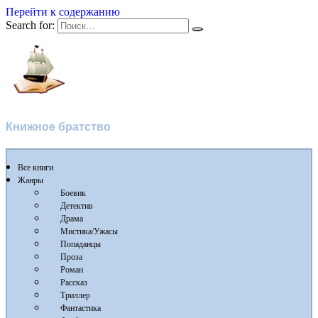
Перейти к содержанию
Search for:
Флибуста
Книжное братство
Все книги
Жанры
Боевик
Детектив
Драма
Мистика/Ужасы
Попаданцы
Проза
Роман
Рассказ
Триллер
Фантастика