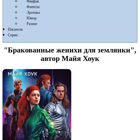
Фанфик
Фэнтези
Эротика
Юмор
Разное
Писатели
Серии
"Бракованные женихи для землянки",
автор Майя Хоук