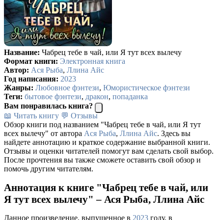
Название:
Чабрец тебе в чай, или Я тут всех вылечу
Формат книги:
Электронная книга
Автор:
Ася Рыба
,
Ллина Айс
Год написания:
2023
Жанры:
Любовное фэнтези
,
Юмористическое фэнтези
Теги:
бытовое фэнтези
,
дракон
,
попаданка
Вам понравилась книга?
📖 Читать книгу
💬 Отзывы
Обзор книги под названием "Чабрец тебе в чай, или Я тут
всех вылечу" от автора
Ася Рыба
,
Ллина Айс
. Здесь вы
найдете аннотацию и краткое содержание выбранной книги.
Отзывы и оценки читателей помогут вам сделать свой выбор.
После прочтения вы также сможете оставить свой обзор и
помочь другим читателям.
Аннотация к книге "Чабрец тебе в чай, или
Я тут всех вылечу" – Ася Рыба, Ллина Айс
Данное произведение, выпущенное в
2023
году, в