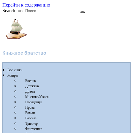
Перейти к содержанию
Search for:
Флибуста
Книжное братство
Все книги
Жанры
Боевик
Детектив
Драма
Мистика/Ужасы
Попаданцы
Проза
Роман
Рассказ
Триллер
Фантастика