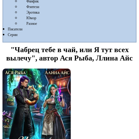
Фанфик
Фэнтези
Эротика
Юмор
Разное
Писатели
Серии
"Чабрец тебе в чай, или Я тут всех
вылечу", автор Ася Рыба, Ллина Айс