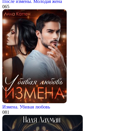
После измены. Молодая жена
0
65
Измена. Убивая любовь
0
81