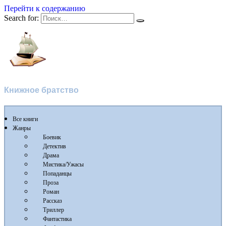
Перейти к содержанию
Search for:
Флибуста
Книжное братство
Все книги
Жанры
Боевик
Детектив
Драма
Мистика/Ужасы
Попаданцы
Проза
Роман
Рассказ
Триллер
Фантастика