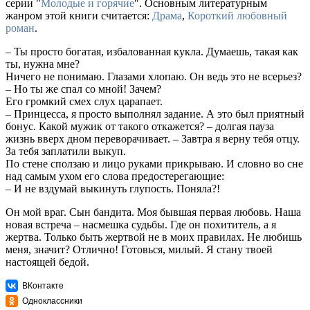
серии "
Молодые и горячие
". Основным литературным
жанром этой книги считается:
Драма
,
Короткий любовный
роман
.
– Ты просто богатая, избалованная кукла. Думаешь, такая как
ты, нужна мне?
Ничего не понимаю. Глазами хлопаю. Он ведь это не всерьез?
– Но ты же спал со мной! Зачем?
Его громкий смех слух царапает.
– Принцесса, я просто выполнял задание. А это был приятный
бонус. Какой мужик от такого откажется? – долгая пауза
жизнь вверх дном переворачивает. – Завтра я верну тебя отцу.
За тебя заплатили выкуп.
По стене сползаю и лицо руками прикрываю. И словно во сне
над самым ухом его слова предостерегающие:
– И не вздумай выкинуть глупость. Поняла?!
Он мой враг. Сын бандита. Моя бывшая первая любовь. Наша
новая встреча – насмешка судьбы. Где он похититель, а я
жертва. Только быть жертвой не в моих правилах. Не любишь
меня, значит? Отлично! Готовься, милый. Я стану твоей
настоящей бедой.
ВКонтакте
Одноклассники