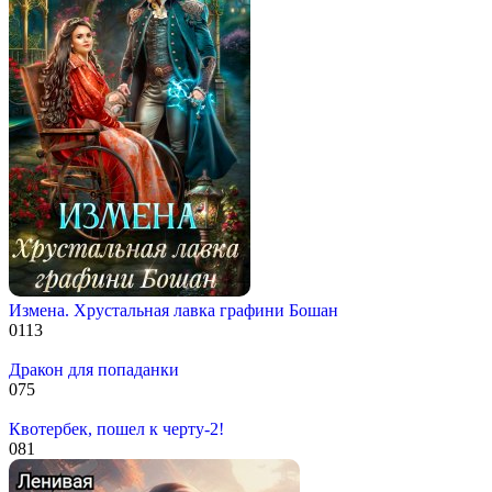
Измена. Хрустальная лавка графини Бошан
0
113
Дракон для попаданки
0
75
Квотербек, пошел к черту-2!
0
81