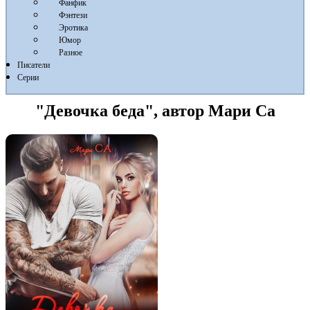
Фанфик
Фэнтези
Эротика
Юмор
Разное
Писатели
Серии
"Девочка беда", автор Мари Са