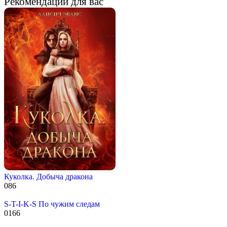
Рекомендации для вас
Куколка. Добыча дракона
0
86
S-T-I-K-S По чужим следам
0
166