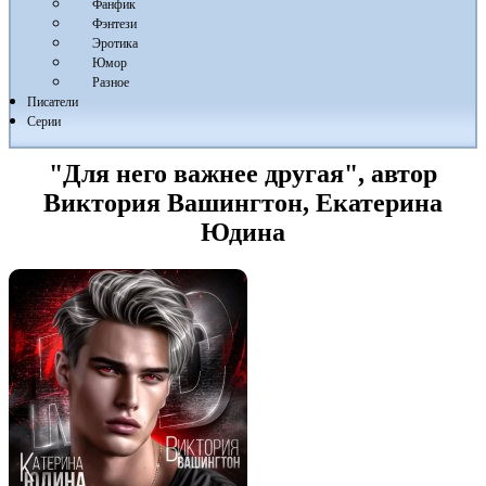
Фанфик
Фэнтези
Эротика
Юмор
Разное
Писатели
Серии
"Для него важнее другая", автор
Виктория Вашингтон, Екатерина
Юдина