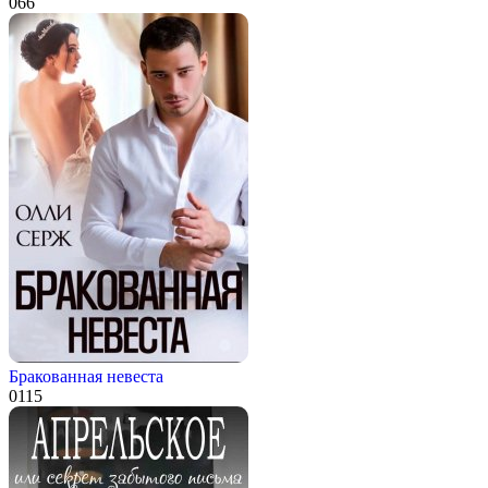
0
66
Бракованная невеста
0
115