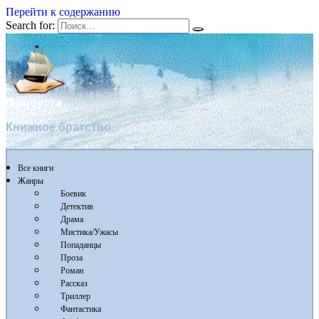
Перейти к содержанию
Search for:
Флибуста
Книжное братство
Все книги
Жанры
Боевик
Детектив
Драма
Мистика/Ужасы
Попаданцы
Проза
Роман
Рассказ
Триллер
Фантастика