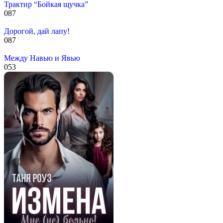
Трактир “Бойкая щучка”
0
87
Дорогой, дай лапу!
0
87
Между Навью и Явью
0
53