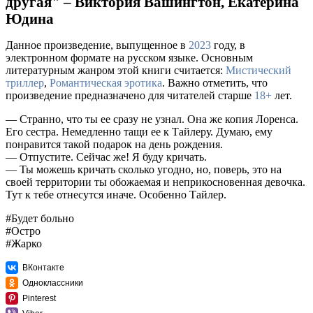
другая" – Виктория Вашингтон, Екатерина
Юдина
Данное произведение, выпущенное в
2023
году, в
электронном формате на русском языке. Основным
литературным жанром этой книги считается:
Мистический
триллер
,
Романтическая эротика
. Важно отметить, что
произведение предназначено для читателей старше
18+
лет.
— Странно, что ты ее сразу не узнал. Она же копия Лоренса.
Его сестра. Немедленно тащи ее к Тайлеру. Думаю, ему
понравится такой подарок на день рождения.
— Отпустите. Сейчас же! Я буду кричать.
— Ты можешь кричать сколько угодно, но, поверь, это на
своей территории ты обожаемая и неприкосновенная девочка.
Тут к тебе отнесутся иначе. Особенно Тайлер.
#Будет больно
#Остро
#Жарко
ВКонтакте
Одноклассники
Pinterest