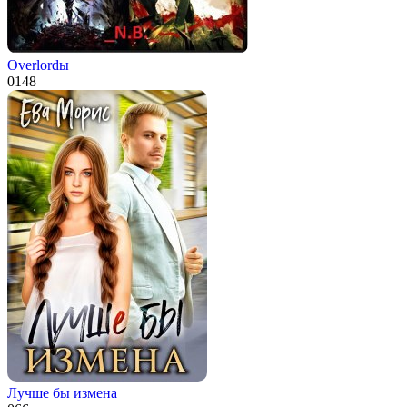
Overlordы
0
148
Лучше бы измена