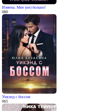
Измена. Мне (не) больно!
0
80
Уикэнд с боссом
0
65