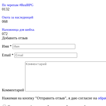
По черепам #RealRPG
0
132
Охота за наследницей
0
68
Наложница для шейха.
0
72
Добавить отзыв
Имя
*
Email
*
Комментарий
Нажимая на кнопку "Отправить отзыв", я даю согласие на
обра