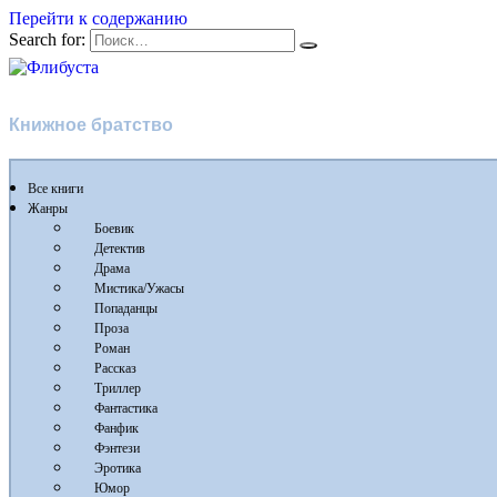
Перейти к содержанию
Search for:
Флибуста
Книжное братство
Все книги
Жанры
Боевик
Детектив
Драма
Мистика/Ужасы
Попаданцы
Проза
Роман
Рассказ
Триллер
Фантастика
Фанфик
Фэнтези
Эротика
Юмор