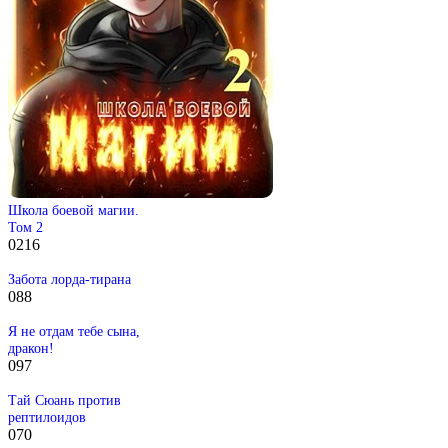
Школа боевой магии.
Том 2
0
216
Забота лорда-тирана
0
88
Я не отдам тебе сына,
дракон!
0
97
Тай Сюань против
рептилоидов
0
70