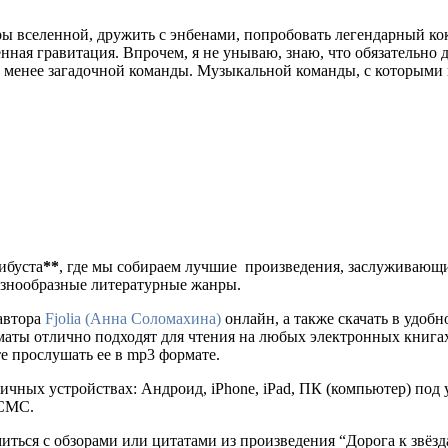
оры вселенной, дружить с энбенами, попробовать легендарный ко
нная гравитация. Впрочем, я не унываю, знаю, что обязательно 
не менее загадочной команды. Музыкальной команды, с которыми 
либуста
**
, где мы собираем лучшие произведения, заслуживающ
разнообразные литературные жанры.
автора
Fjolia (Анна Соломахина)
онлайн, а также скачать в удобном 
рматы отлично подходят для чтения на любых электронных книга
е прослушать ее в mp3 формате.
ичных устройствах: Андроид, iPhone, iPad, ПК (компьютер) по
 СМС.
миться с обзорами или цитатами из произведения “Дорога к звёз