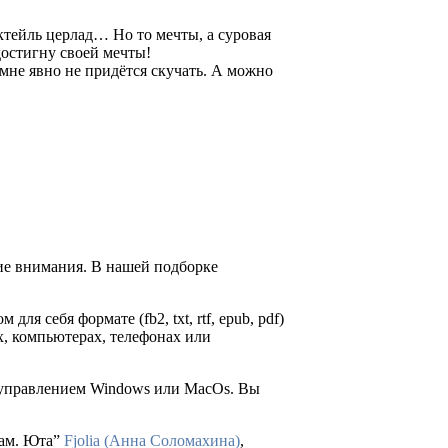
ктейль церлад… Но то мечты, а суровая
достигну своей мечты!
мне явно не придётся скучать. А можно
ие внимания. В нашей подборке
для себя формате (fb2, txt, rtf, epub, pdf)
х, компьютерах, телефонах или
д управлением Windows или MacOs. Вы
дам. Юта”
Fjolia (Анна Соломахина)
,