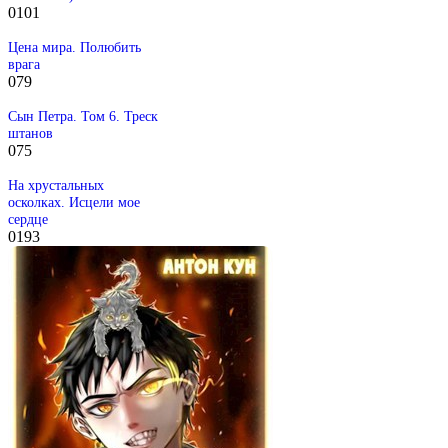
0
101
Цена мира. Полюбить
врага
0
79
Сын Петра. Том 6. Треск
штанов
0
75
На хрустальных
осколках. Исцели мое
сердце
0
193