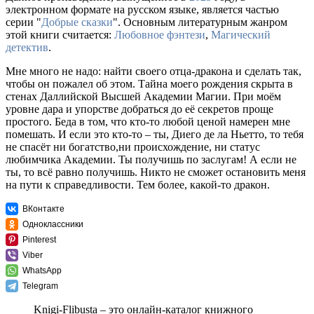
электронном формате на русском языке, является частью
серии "
Добрые сказки
". Основным литературным жанром
этой книги считается:
Любовное фэнтези
,
Магический
детектив
.
Мне много не надо: найти своего отца-дракона и сделать так,
чтобы он пожалел об этом. Тайна моего рождения скрыта в
стенах Даллийской Высшей Академии Магии. При моём
уровне дара и упорстве добраться до её секретов проще
простого. Беда в том, что кто-то любой ценой намерен мне
помешать. И если это кто-то – ты, Диего де ла Ньетто, то тебя
не спасёт ни богатство,ни происхождение, ни статус
любимчика Академии. Ты получишь по заслугам! А если не
ты, то всё равно получишь. Никто не сможет остановить меня
на пути к справедливости. Тем более, какой-то дракон.
ВКонтакте
Одноклассники
Pinterest
Viber
WhatsApp
Telegram
Knigi-Flibusta – это онлайн-каталог книжного