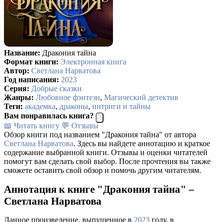
Название:
Дракония тайна
Формат книги:
Электронная книга
Автор:
Светлана Нарватова
Год написания:
2023
Серия:
Добрые сказки
Жанры:
Любовное фэнтези
,
Магический детектив
Теги:
академка
,
драконы
,
интриги и тайны
Вам понравилась книга?
📖 Читать книгу
💬 Отзывы
Обзор книги под названием "Дракония тайна" от автора
Светлана Нарватова
. Здесь вы найдете аннотацию и краткое
содержание выбранной книги. Отзывы и оценки читателей
помогут вам сделать свой выбор. После прочтения вы также
сможете оставить свой обзор и помочь другим читателям.
Аннотация к книге "Дракония тайна" –
Светлана Нарватова
Данное произведение, выпущенное в
2023
году, в