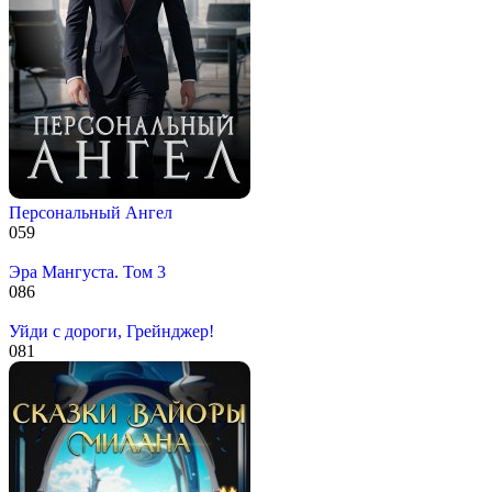
Персональный Ангел
0
59
Эра Мангуста. Том 3
0
86
Уйди с дороги, Грейнджер!
0
81