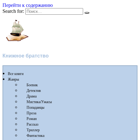
Перейти к содержанию
Search for:
Флибуста
Книжное братство
Все книги
Жанры
Боевик
Детектив
Драма
Мистика/Ужасы
Попаданцы
Проза
Роман
Рассказ
Триллер
Фантастика