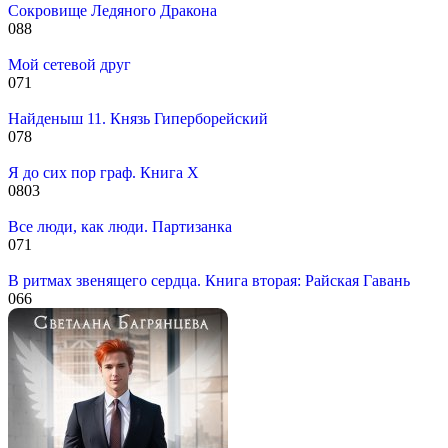
Сокровище Ледяного Дракона
0
88
Мой сетевой друг
0
71
Найденыш 11. Князь Гиперборейский
0
78
Я до сих пор граф. Книга X
0
803
Все люди, как люди. Партизанка
0
71
В ритмах звенящего сердца. Книга вторая: Райская Гавань
0
66