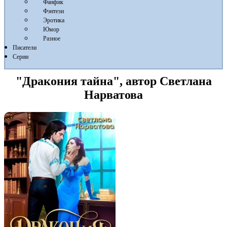
Фанфик
Фэнтези
Эротика
Юмор
Разное
Писатели
Серии
"Дракония тайна", автор Светлана
Нарватова