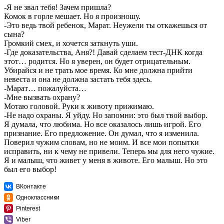
-Я не звал тебя! Зачем пришла?
Комок в горле мешает. Но я произношу.
-Это ведь твой ребенок, Марат. Неужели ты откажешься от
сына?
Громкий смех, и хочется заткнуть уши.
-Где доказательства, Аня?! Давай сделаем тест-ДНК когда
этот… родится. Но я уверен, он будет отрицательным.
Убирайся и не трать мое время. Ко мне должна прийти
невеста и она не должна застать тебя здесь.
-Марат… пожалуйста…
-Мне вызвать охрану?
Мотаю головой. Руки к животу прижимаю.
-Не надо охраны. Я уйду. Но запомни: это был твой выбор.
Я думала, что любима. Но все оказалось лишь игрой. Его
признание. Его предложение. Он думал, что я изменила.
Поверил чужим словам, но не моим. И все мои попытки
исправить, ни к чему не привели. Теперь мы для него чужие.
Я и малыш, что живет у меня в животе. Его малыш. Но это
был его выбор!
ВКонтакте
Одноклассники
Pinterest
Viber