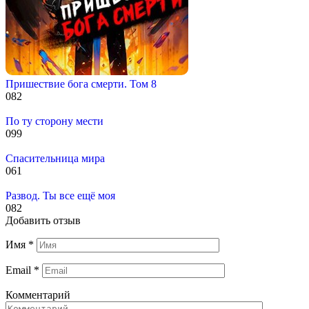
Пришествие бога смерти. Том 8
0
82
По ту сторону мести
0
99
Спасительница мира
0
61
Развод. Ты все ещё моя
0
82
Добавить отзыв
Имя
*
Email
*
Комментарий