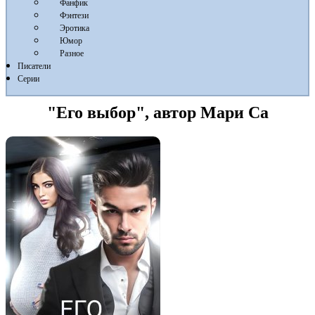
Фанфик
Фэнтези
Эротика
Юмор
Разное
Писатели
Серии
"Его выбор", автор Мари Са