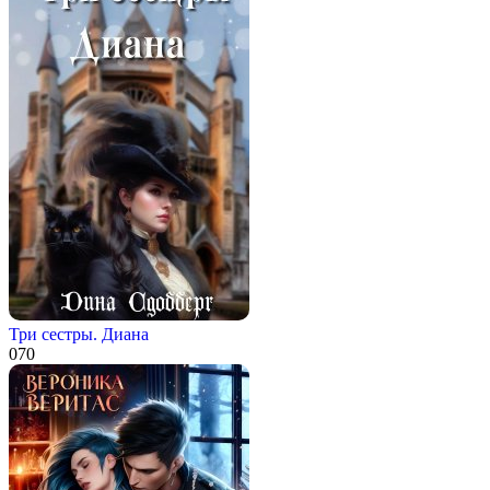
Три сестры. Диана
0
70