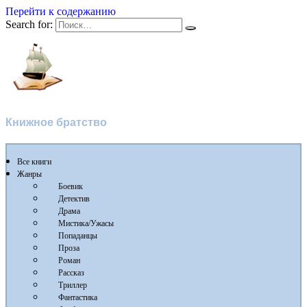
Перейти к содержанию
Search for:
Флибуста
Книжное братство
Все книги
Жанры
Боевик
Детектив
Драма
Мистика/Ужасы
Попаданцы
Проза
Роман
Рассказ
Триллер
Фантастика