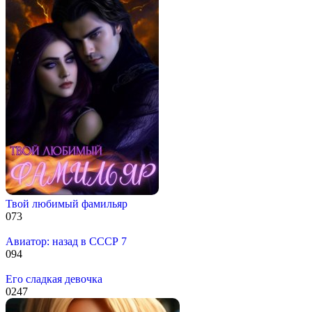
Твой любимый фамильяр
0
73
Авиатор: назад в СССР 7
0
94
Его сладкая девочка
0
247