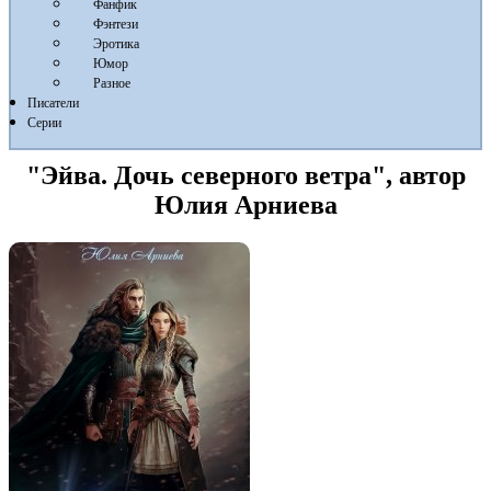
Фанфик
Фэнтези
Эротика
Юмор
Разное
Писатели
Серии
"Эйва. Дочь северного ветра", автор
Юлия Арниева