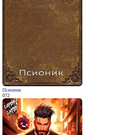
Псионик
0
72