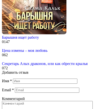
Барышня ищет работу
0
147
Цена измены – моя любовь
0
62
Секретарь Алых драконов, или как обрести крылья
0
72
Добавить отзыв
Имя
*
Email
*
Комментарий