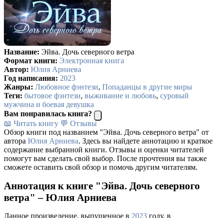
Название:
Эйва. Дочь северного ветра
Формат книги:
Электронная книга
Автор:
Юлия Арниева
Год написания:
2023
Жанры:
Любовное фэнтези
,
Попаданцы в другие миры
Теги:
бытовое фэнтези
,
выживание и любовь
,
суровый
мужчина и боевая девушка
Вам понравилась книга?
📖 Читать книгу
💬 Отзывы
Обзор книги под названием "Эйва. Дочь северного ветра" от
автора
Юлия Арниева
. Здесь вы найдете аннотацию и краткое
содержание выбранной книги. Отзывы и оценки читателей
помогут вам сделать свой выбор. После прочтения вы также
сможете оставить свой обзор и помочь другим читателям.
Аннотация к книге "Эйва. Дочь северного
ветра" – Юлия Арниева
Данное произведение, выпущенное в
2023
году, в