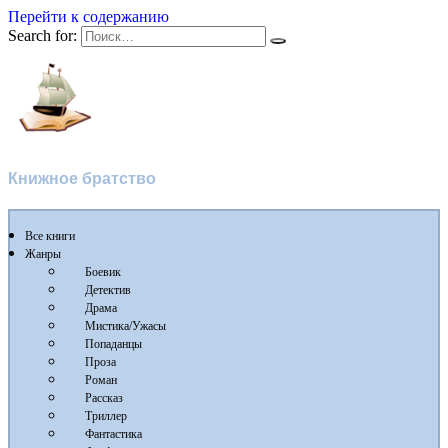
Перейти к содержанию
Search for:
Флибуста
Книжное братство
Все книги
Жанры
Боевик
Детектив
Драма
Мистика/Ужасы
Попаданцы
Проза
Роман
Рассказ
Триллер
Фантастика