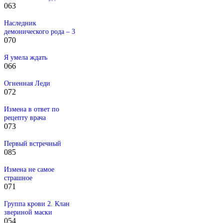
0
63
Наследник
демонического рода – 3
0
70
Я умела ждать
0
66
Огненная Леди
0
72
Измена в ответ по
рецепту врача
0
73
Первый встречный
0
85
Измена не самое
страшное
0
71
Группа крови 2. Клан
звериной маски
0
54