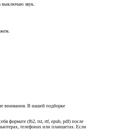
а выключаю звук.
ожем.
ие внимания. В нашей подборке
я формате (fb2, txt, rtf, epub, pdf) после
пьютерах, телефонах или планшетах. Если