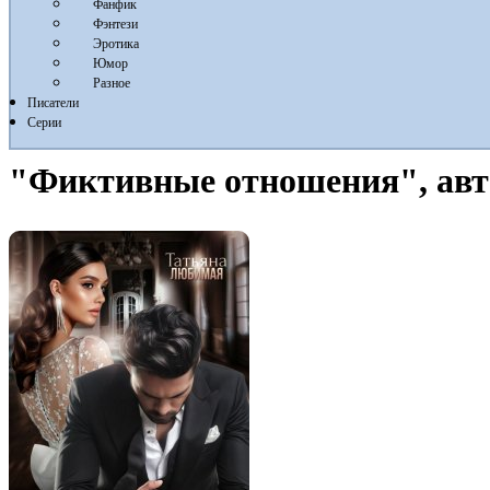
Фанфик
Фэнтези
Эротика
Юмор
Разное
Писатели
Серии
"Фиктивные отношения", ав