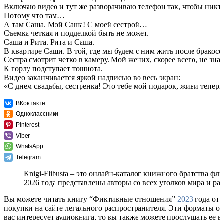
Включаю видео и тут же разворачиваю телефон так, чтобы никт
Потому что там…
А там Саша. Мой Саша! С моей сестрой…
Съемка четкая и подделкой быть не может.
Саша и Рита. Рита и Саша.
В квартире Саши. В той, где мы будем с ним жить после бракос
Сестра смотрит четко в камеру. Мой жених, скорее всего, не знае
К горлу подступает тошнота.
Видео заканчивается яркой надписью во весь экран:
«С днем свадьбы, сестренка! Это тебе мой подарок, живи тепер
ВКонтакте
Одноклассники
Pinterest
Viber
WhatsApp
Telegram
Knigi-Flibusta – это онлайн-каталог книжного братства ф
2026 года представлены авторы со всех уголков мира и 
Вы можете читать книгу “Фиктивные отношения”
2023
года от
покупки на сайте легального распространителя. Эти форматы 
вас интересует аудиокнига, то вы также можете прослушать ее 