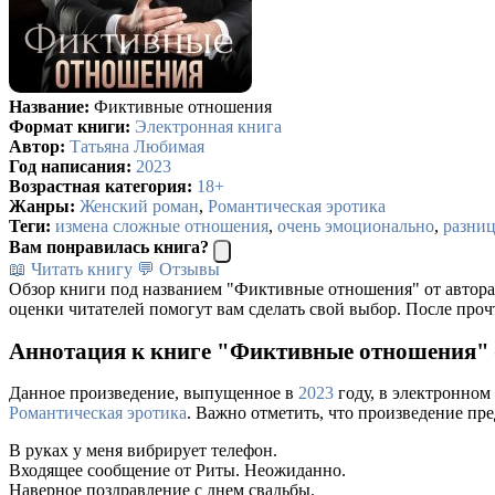
Название:
Фиктивные отношения
Формат книги:
Электронная книга
Автор:
Татьяна Любимая
Год написания:
2023
Возрастная категория:
18+
Жанры:
Женский роман
,
Романтическая эротика
Теги:
измена сложные отношения
,
очень эмоционально
,
разниц
Вам понравилась книга?
📖 Читать книгу
💬 Отзывы
Обзор книги под названием "Фиктивные отношения" от автор
оценки читателей помогут вам сделать свой выбор. После проч
Аннотация к книге "Фиктивные отношения"
Данное произведение, выпущенное в
2023
году, в электронном
Романтическая эротика
. Важно отметить, что произведение пр
В руках у меня вибрирует телефон.
Входящее сообщение от Риты. Неожиданно.
Наверное поздравление с днем свадьбы.