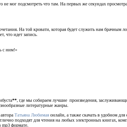
о не мог подсмотреть что там. На первых же секундах просмотр
очетания. На той кровати, которая будет служить нам брачным л
т, что идет запись.
ь с ним!»
либуста
**
, где мы собираем лучшие произведения, заслуживающ
разнообразные литературные жанры.
 автора
Татьяна Любимая
онлайн, а также скачать в удобном для себ
отлично подходят для чтения на любых электронных книгах, ком
в mp3 формате.