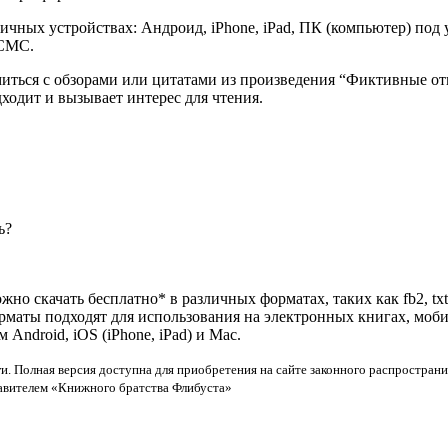
ичных устройствах: Андроид, iPhone, iPad, ПК (компьютер) по
 СМС.
омиться с обзорами или цитатами из произведения “Фиктивные 
дходит и вызывает интерес для чтения.
ь?
жно скачать бесплатно* в различных форматах, таких как fb2, txt
орматы подходят для использования на электронных книгах, моб
ndroid, iOS (iPhone, iPad) и Mac.
и. Полная версия доступна для приобретения на сайте законного распространи
тавителем «Книжного братства Флибуста»