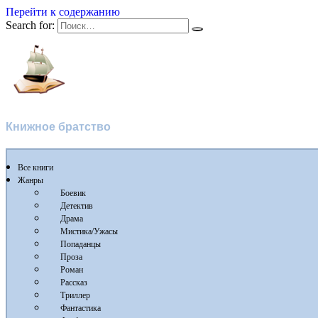
Перейти к содержанию
Search for:
Флибуста
Книжное братство
Все книги
Жанры
Боевик
Детектив
Драма
Мистика/Ужасы
Попаданцы
Проза
Роман
Рассказ
Триллер
Фантастика