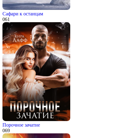
Сафари к останцам
0
61
Порочное зачатие
0
69