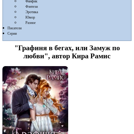
Фанфик
Фэнтези
Эротика
Юмор
Разное
Писатели
Серии
"Графиня в бегах, или Замуж по
любви", автор Кира Рамис