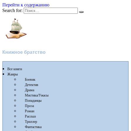
Перейти к содержанию
Search for:
Флибуста
Книжное братство
Все книги
Жанры
Боевик
Детектив
Драма
Мистика/Ужасы
Попаданцы
Проза
Роман
Рассказ
Триллер
Фантастика