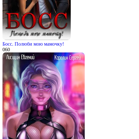
Босс. Полюби мою мамочку!
0
60