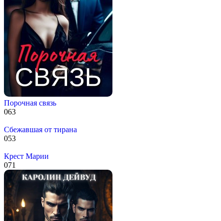
Порочная связь
0
63
Сбежавшая от тирана
0
53
Крест Марии
0
71