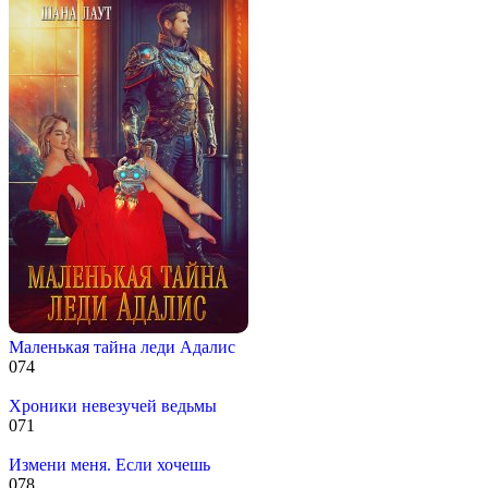
Маленькая тайна леди Адалис
0
74
Хроники невезучей ведьмы
0
71
Измени меня. Если хочешь
0
78