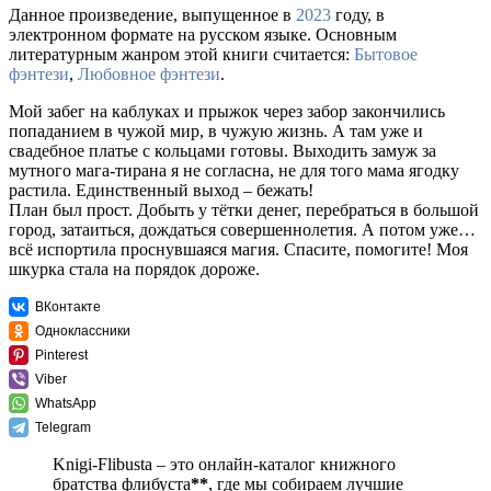
Данное произведение, выпущенное в
2023
году, в
электронном формате на русском языке. Основным
литературным жанром этой книги считается:
Бытовое
фэнтези
,
Любовное фэнтези
.
Мой забег на каблуках и прыжок через забор закончились
попаданием в чужой мир, в чужую жизнь. А там уже и
свадебное платье с кольцами готовы. Выходить замуж за
мутного мага-тирана я не согласна, не для того мама ягодку
растила. Единственный выход – бежать!
План был прост. Добыть у тётки денег, перебраться в большой
город, затаиться, дождаться совершеннолетия. А потом уже…
всё испортила проснувшаяся магия. Спасите, помогите! Моя
шкурка стала на порядок дороже.
ВКонтакте
Одноклассники
Pinterest
Viber
WhatsApp
Telegram
Knigi-Flibusta – это онлайн-каталог книжного
братства флибуста
**
, где мы собираем лучшие