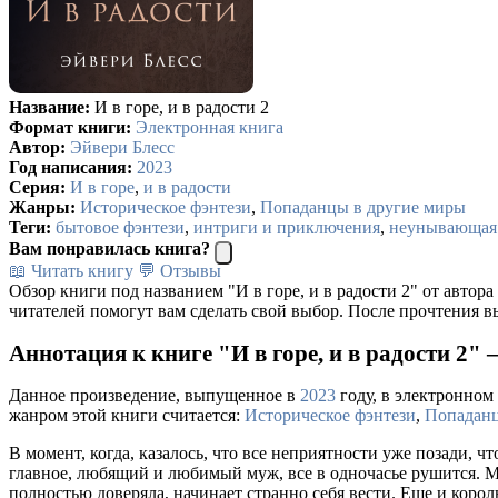
Название:
И в горе, и в радости 2
Формат книги:
Электронная книга
Автор:
Эйвери Блесс
Год написания:
2023
Серия:
И в горе
,
и в радости
Жанры:
Историческое фэнтези
,
Попаданцы в другие миры
Теги:
бытовое фэнтези
,
интриги и приключения
,
неунывающая
Вам понравилась книга?
📖 Читать книгу
💬 Отзывы
Обзор книги под названием "И в горе, и в радости 2" от автора
читателей помогут вам сделать свой выбор. После прочтения в
Аннотация к книге "И в горе, и в радости 2" 
Данное произведение, выпущенное в
2023
году, в электронном 
жанром этой книги считается:
Историческое фэнтези
,
Попаданц
В момент, когда, казалось, что все неприятности уже позади, ч
главное, любящий и любимый муж, все в одночасье рушится. Му
полностью доверяла, начинает странно себя вести. Еще и король 