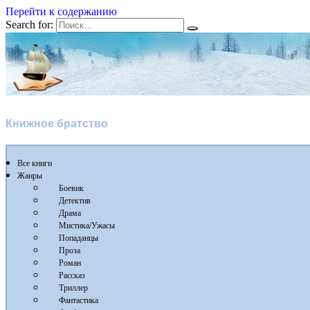
Перейти к содержанию
Search for:
Флибуста
Книжное братство
Все книги
Жанры
Боевик
Детектив
Драма
Мистика/Ужасы
Попаданцы
Проза
Роман
Рассказ
Триллер
Фантастика