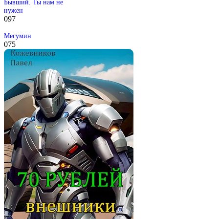
Бывший. Ты нам не
нужен
0
97
Мегумин
0
75