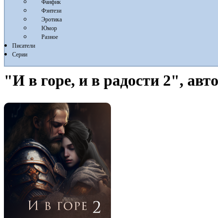
Фанфик
Фэнтези
Эротика
Юмор
Разное
Писатели
Серии
"И в горе, и в радости 2", ав