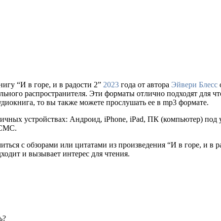
игу “И в горе, и в радости 2”
2023
года от автора
Эйвери Блесс
е легального распространителя. Эти форматы отлично подходят для
удиокнига, то вы также можете прослушать ее в mp3 формате.
ичных устройствах: Андроид, iPhone, iPad, ПК (компьютер) по
 СМС.
иться с обзорами или цитатами из произведения “И в горе, и в 
дходит и вызывает интерес для чтения.
ь?