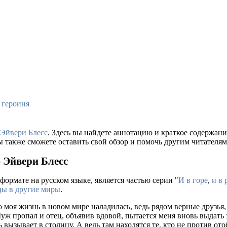
 героиня
Эйвери Блесс
. Здесь вы найдете аннотацию и краткое содержа
ы также сможете оставить свой обзор и помочь другим читателям
– Эйвери Блесс
формате на русском языке, является частью серии "
И в горе
,
и в 
ы в другие миры
.
то моя жизнь в новом мире наладилась, ведь рядом верные друзья
ж пропал и отец, объявив вдовой, пытается меня вновь выдать 
вызывает в столицу. А ведь там находятся те, кто не против отоб