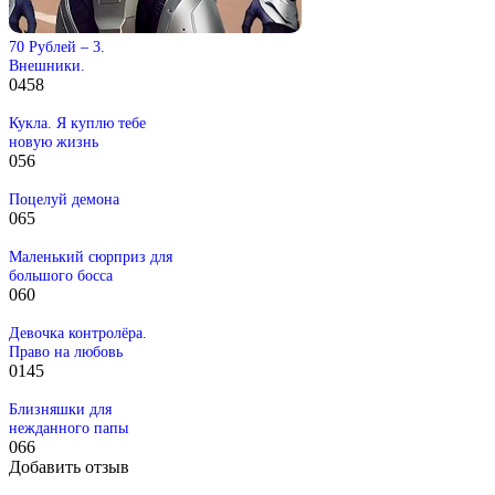
70 Рублей – 3.
Внешники.
0
458
Кукла. Я куплю тебе
новую жизнь
0
56
Поцелуй демона
0
65
Маленький сюрприз для
большого босса
0
60
Девочка контролёра.
Право на любовь
0
145
Близняшки для
нежданного папы
0
66
Добавить отзыв