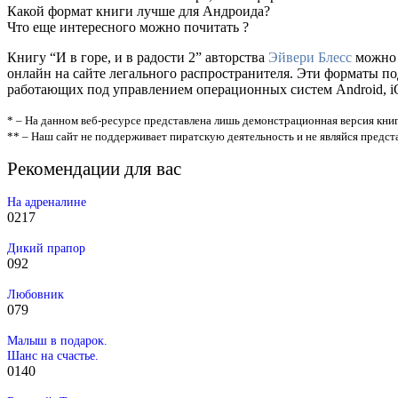
Какой формат книги лучше для Андроида?
Что еще интересного можно почитать ?
Книгу “И в горе, и в радости 2” авторства
Эйвери Блесс
можно с
онлайн на сайте легального распространителя. Эти форматы п
работающих под управлением операционных систем Android, iOS
* – На данном веб-ресурсе представлена лишь демонстрационная версия книг
** – Наш сайт не поддерживает пиратскую деятельность и не являйся предс
Рекомендации для вас
На адреналине
0
217
Дикий прапор
0
92
Любовник
0
79
Малыш в подарок.
Шанс на счастье.
0
140