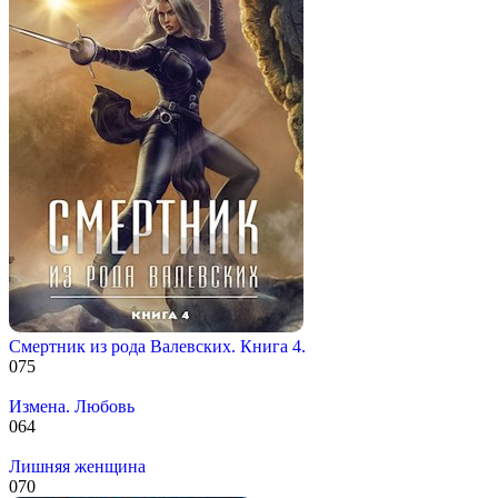
Смертник из рода Валевских. Книга 4.
0
75
Измена. Любовь
0
64
Лишняя женщина
0
70