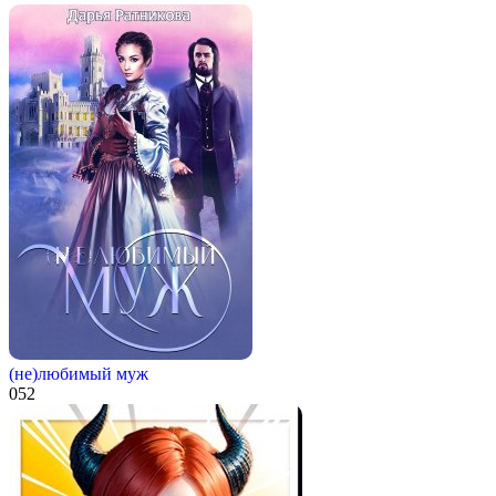
(не)любимый муж
0
52