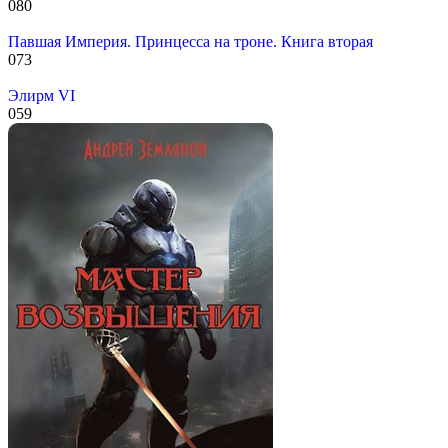
0
80
Павшая Империя. Принцесса на троне. Книга вторая
0
73
Элирм VI
0
59