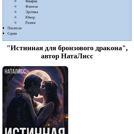
Фанфик
Фэнтези
Эротика
Юмор
Разное
Писатели
Серии
"Истинная для бронзового дракона",
автор НатаЛисс