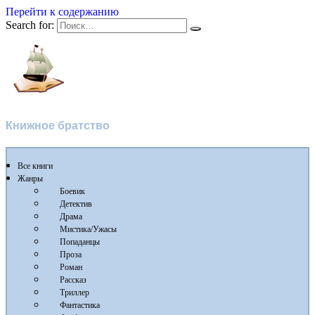
Перейти к содержанию
Search for:
Флибуста
Книжное братство
Все книги
Жанры
Боевик
Детектив
Драма
Мистика/Ужасы
Попаданцы
Проза
Роман
Рассказ
Триллер
Фантастика