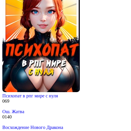
Психопат в рпг мире с нуля
0
69
Ош. Жатва
0
140
Восхождение Нового Дракона