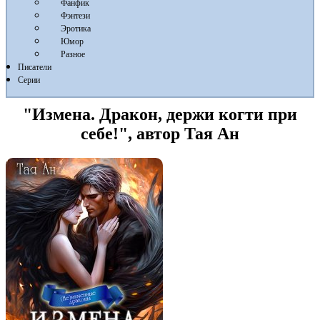
Фанфик
Фэнтези
Эротика
Юмор
Разное
Писатели
Серии
"Измена. Дракон, держи когти при
себе!", автор Тая Ан