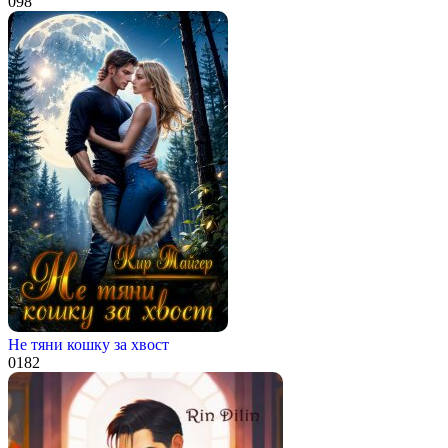
0
98
Не тяни кошку за хвост
0
182