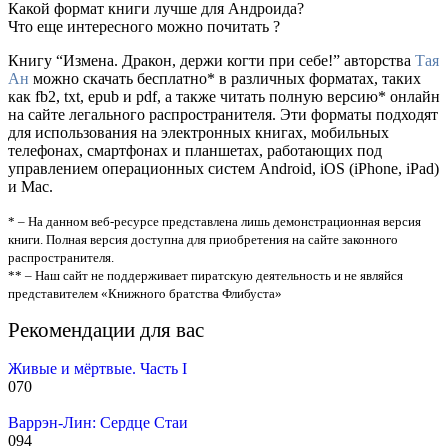
Какой формат книги лучше для Андроида?
Что еще интересного можно почитать ?
Книгу “Измена. Дракон, держи когти при себе!” авторства
Тая
Ан
можно скачать бесплатно* в различных форматах, таких
как fb2, txt, epub и pdf, а также читать полную версию* онлайн
на сайте легального распространителя. Эти форматы подходят
для использования на электронных книгах, мобильных
телефонах, смартфонах и планшетах, работающих под
управлением операционных систем Android, iOS (iPhone, iPad)
и Mac.
* – На данном веб-ресурсе представлена лишь демонстрационная версия
книги. Полная версия доступна для приобретения на сайте законного
распространителя.
** – Наш сайт не поддерживает пиратскую деятельность и не являйся
представителем «Книжного братства Флибуста»
Рекомендации для вас
Живые и мёртвые. Часть I
0
70
Варрэн-Лин: Сердце Стаи
0
94