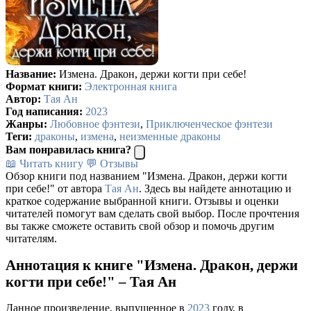
Название:
Измена. Дракон, держи когти при себе!
Формат книги:
Электронная книга
Автор:
Тая Ан
Год написания:
2023
Жанры:
Любовное фэнтези
,
Приключенческое фэнтези
Теги:
драконы
,
измена
,
неизменные драконы
Вам понравилась книга?
📖 Читать книгу
💬 Отзывы
Обзор книги под названием "Измена. Дракон, держи когти
при себе!" от автора
Тая Ан
. Здесь вы найдете аннотацию и
краткое содержание выбранной книги. Отзывы и оценки
читателей помогут вам сделать свой выбор. После прочтения
вы также сможете оставить свой обзор и помочь другим
читателям.
Аннотация к книге "Измена. Дракон, держи
когти при себе!" – Тая Ан
Данное произведение, выпущенное в
2023
году, в