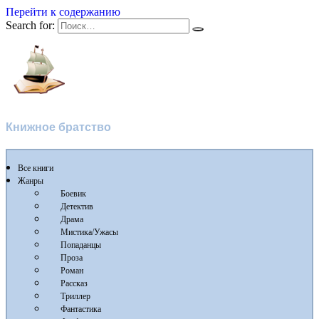
Перейти к содержанию
Search for:
Флибуста
Книжное братство
Все книги
Жанры
Боевик
Детектив
Драма
Мистика/Ужасы
Попаданцы
Проза
Роман
Рассказ
Триллер
Фантастика