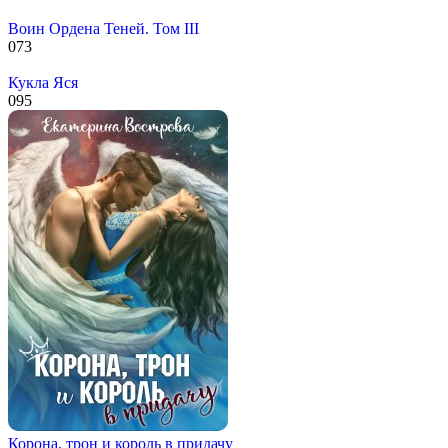
Воин Ордена Теней. Том III
0
73
Кукла Яся
0
95
Корона, трон и король в придачу