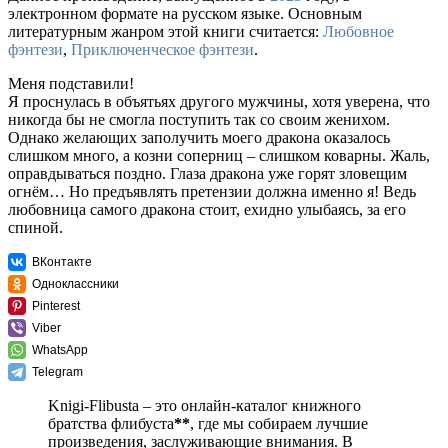
электронном формате на русском языке. Основным
литературным жанром этой книги считается:
Любовное
фэнтези
,
Приключенческое фэнтези
.
Меня подставили!
Я проснулась в объятьях другого мужчины, хотя уверена, что
никогда бы не смогла поступить так со своим женихом.
Однако желающих заполучить моего дракона оказалось
слишком много, а козни соперниц – слишком коварны. Жаль,
оправдываться поздно. Глаза дракона уже горят зловещим
огнём… Но предъявлять претензии должна именно я! Ведь
любовница самого дракона стоит, ехидно улыбаясь, за его
спиной.
ВКонтакте
Одноклассники
Pinterest
Viber
WhatsApp
Telegram
Knigi-Flibusta – это онлайн-каталог книжного
братства флибуста
**
, где мы собираем лучшие
произведения, заслуживающие внимания. В