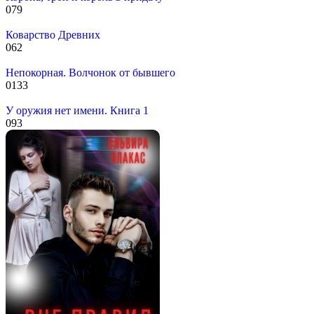
0
79
Коварство Древних
0
62
Непокорная. Волчонок от бывшего
0
133
У оружия нет имени. Книга 1
0
93