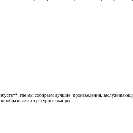
либуста
**
, где мы собираем лучшие произведения, заслуживающ
разнообразные литературные жанры.