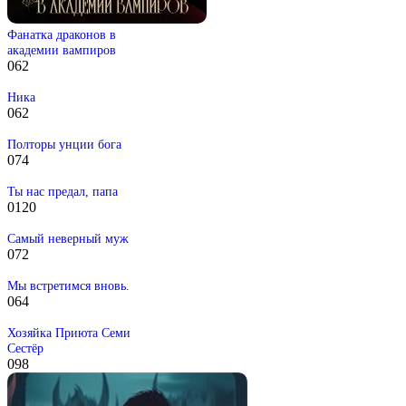
Фанатка драконов в
академии вампиров
0
62
Ника
0
62
Полторы унции бога
0
74
Ты нас предал, папа
0
120
Самый неверный муж
0
72
Мы встретимся вновь.
0
64
Хозяйка Приюта Семи
Сестёр
0
98