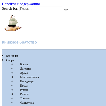
Перейти к содержанию
Search for:
Флибуста
Книжное братство
Все книги
Жанры
Боевик
Детектив
Драма
Мистика/Ужасы
Попаданцы
Проза
Роман
Рассказ
Триллер
Фантастика