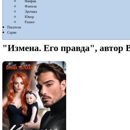
Фанфик
Фэнтези
Эротика
Юмор
Разное
Писатели
Серии
"Измена. Его правда", автор