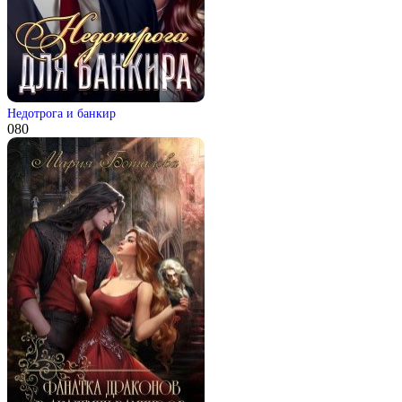
Недотрога и банкир
0
80