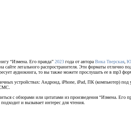
нигу “Измена. Его правда”
2023
года от автора
Вика Тверская
,
Ю
упки на сайте легального распространителя. Эти форматы отлично 
ресует аудиокнига, то вы также можете прослушать ее в mp3 фор
ичных устройствах: Андроид, iPhone, iPad, ПК (компьютер) по
 СМС.
миться с обзорами или цитатами из произведения “Измена. Его п
 подходит и вызывает интерес для чтения.