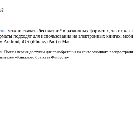
ь?
ова
можно скачать бесплатно* в различных форматах, таких как fb
орматы подходят для использования на электронных книгах, моб
ndroid, iOS (iPhone, iPad) и Mac.
и. Полная версия доступна для приобретения на сайте законного распространи
тавителем «Книжного братства Флибуста»