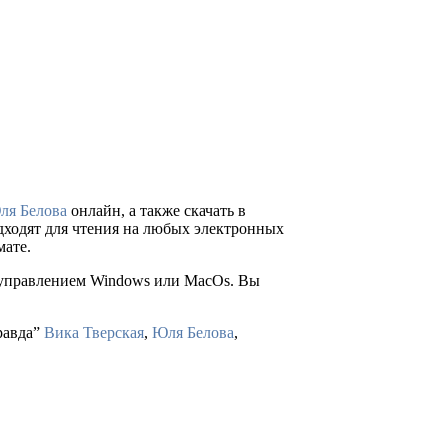
ля Белова
онлайн, а также скачать в
подходят для чтения на любых электронных
мате.
д управлением Windows или MacOs. Вы
равда”
Вика Тверская
,
Юля Белова
,