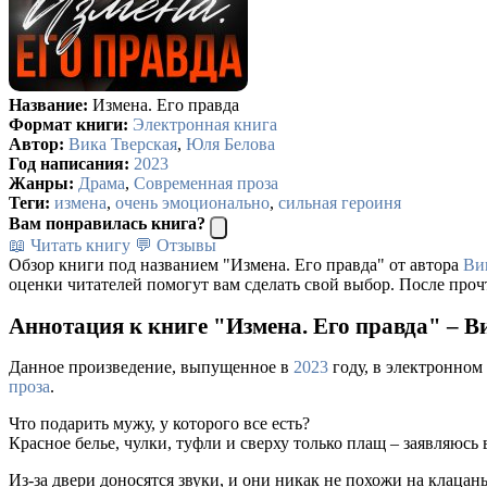
Название:
Измена. Его правда
Формат книги:
Электронная книга
Автор:
Вика Тверская
,
Юля Белова
Год написания:
2023
Жанры:
Драма
,
Современная проза
Теги:
измена
,
очень эмоционально
,
сильная героиня
Вам понравилась книга?
📖 Читать книгу
💬 Отзывы
Обзор книги под названием "Измена. Его правда" от автора
Ви
оценки читателей помогут вам сделать свой выбор. После проч
Аннотация к книге "Измена. Его правда" – В
Данное произведение, выпущенное в
2023
году, в электронном
проза
.
Что подарить мужу, у которого все есть?
Красное белье, чулки, туфли и сверху только плащ – заявляюсь 
Из-за двери доносятся звуки, и они никак не похожи на клаца