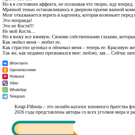
Но я в состоянии аффекта, не осознавая что творю, иду вперед.
Мрачной тенью останавливаюсь в дверном проеме ванной ком
Мозг отказывается верить в картинку, которая возникает перед 
Это неправда!
Это не Костя!!!
Не мой Костя…
Но я вижу все вживую. Своими собственными глазами, которые
Как любил меня – любит ее.
Как страстно целовал и обнимал меня – теперь ее. Красивую ж
Так же, как недавно признавался мне: люблю, зая… Сейчас ш
ВКонтакте
Одноклассники
Pinterest
Viber
WhatsApp
Telegram
Knigi-Flibusta – это онлайн-каталог книжного братства ф
2026 года представлены авторы со всех уголков мира и 