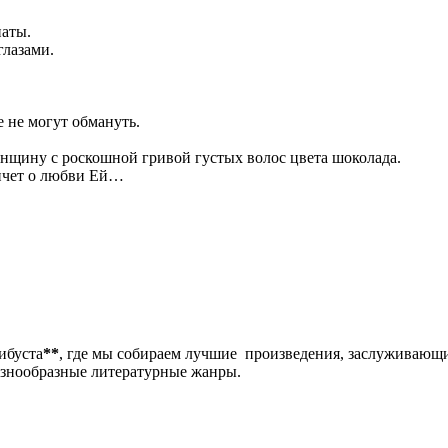
наты.
глазами.
 не могут обмануть.
енщину с роскошной гривой густых волос цвета шоколада.
епчет о любви Ей…
либуста
**
, где мы собираем лучшие произведения, заслуживающ
разнообразные литературные жанры.