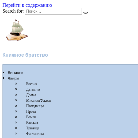
Перейти к содержанию
Search for:
Флибуста
Книжное братство
Все книги
Жанры
Боевик
Детектив
Драма
Мистика/Ужасы
Попаданцы
Проза
Роман
Рассказ
Триллер
Фантастика