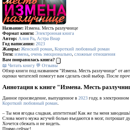
Название:
Измена. Месть разлучнице
Формат книги:
Электронная книга
Автор:
Алия Ра
,
Астра Виар
Год написания:
2023
Жанры:
Женский роман
,
Короткий любовный роман
Теги:
измена
,
очень эмоционально
,
сложные отношения
Вам понравилась книга?
📖 Читать книгу
💬 Отзывы
Обзор книги под названием "Измена. Месть разлучнице" от ав
оценки читателей помогут вам сделать свой выбор. После проч
Аннотация к книге "Измена. Месть разлучниц
Данное произведение, выпущенное в
2023
году, в электронном
Короткий любовный роман
.
– Ты моя ягодка сладкая, аппетитная! Как же ты меня завод
Слова моего мужа жгучей болью въедаются в мозг, потрошат д
Хочется сбежать и не видеть.
Прямо сейчас!