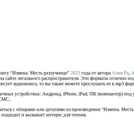
нигу “Измена. Месть разлучнице”
2023
года от автора
Алия Ра
,
А
упки на сайте легального распространителя. Эти форматы отлично 
ресует аудиокнига, то вы также можете прослушать ее в mp3 фор
ичных устройствах: Андроид, iPhone, iPad, ПК (компьютер) по
 СМС.
миться с обзорами или цитатами из произведения “Измена. Мест
 подходит и вызывает интерес для чтения.