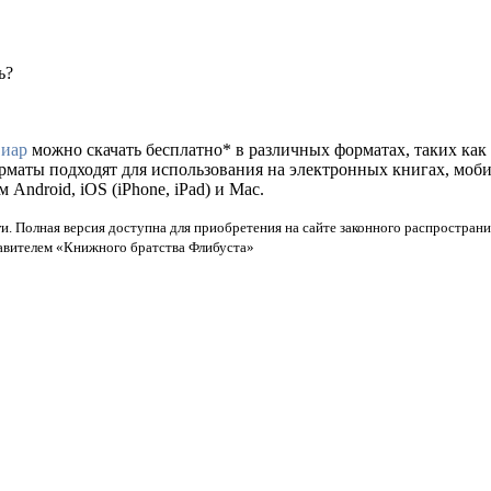
ь?
Виар
можно скачать бесплатно* в различных форматах, таких как fb
орматы подходят для использования на электронных книгах, моб
ndroid, iOS (iPhone, iPad) и Mac.
и. Полная версия доступна для приобретения на сайте законного распространи
тавителем «Книжного братства Флибуста»