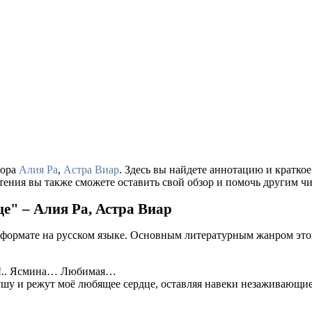
тора
Алия Ра
,
Астра Виар
. Здесь вы найдете аннотацию и кратк
тения вы также сможете оставить свой обзор и помочь другим чи
е" – Алия Ра, Астра Виар
 формате на русском языке. Основным литературным жанром это
ишь!.. Ясмина… Любимая…
ушу и режут моё любящее сердце, оставляя навеки незаживающие