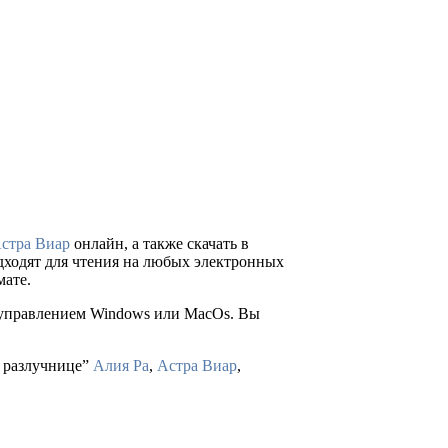
стра Виар
онлайн, а также скачать в
подходят для чтения на любых электронных
мате.
д управлением Windows или MacOs. Вы
ь разлучнице”
Алия Ра
,
Астра Виар
,