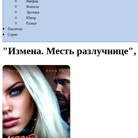
Фанфик
Фэнтези
Эротика
Юмор
Разное
Писатели
Серии
"Измена. Месть разлучнице",