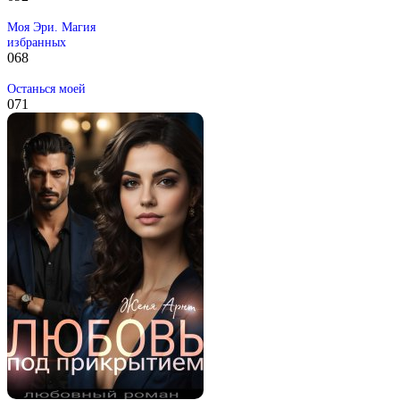
Моя Эри. Магия
избранных
0
68
Останься моей
0
71