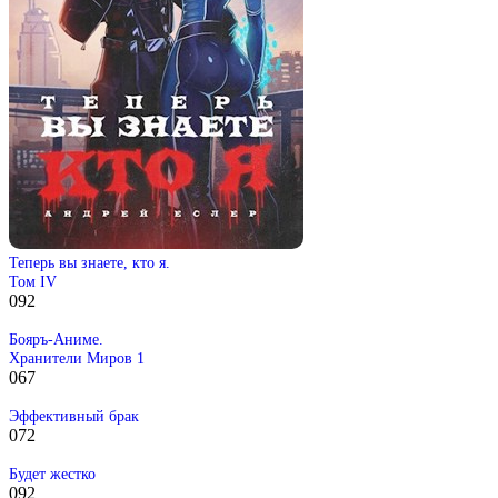
Теперь вы знаете, кто я.
Том IV
0
92
Бояръ-Аниме.
Хранители Миров 1
0
67
Эффективный брак
0
72
Будет жестко
0
92