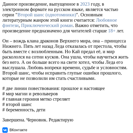
Данное произведение, выпущенное в
2023
году, в
электронном формате на русском языке, является частью
серии "
Второй шанс (однотомники)
". Основным
литературным жанром этой книги считается:
Любовное
фэнтези
,
Приключенческий роман
. Важно отметить, что
произведение предназначено для читателей старше
18+
лет.
Он – вождь клана драконов Верхнего мира, она – принцесса
Нижнего. Пять лет назад Леда отказалась от престола, чтобы
быть вместе с возлюбленным. Но Кай предал её, и мир
раскололся на сотни кусков. Она ушла, чтобы научиться жить
без него. А он больше всего на свете хотел, чтобы Леда его
выслушала. Любовь вопреки времени, судьбе и условностям.
Второй шанс, чтобы исправить глупые ошибки прошлого,
которые не позволили им стать счастливыми.
# две линии повествования: прошлое и настоящее
# мир магии и револьверов
# главная героиня метко стреляет
# второй шанс
# беременность, дети
Завершена. Черновик. Редактирую
ВКонтакте