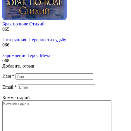
Брак по воле Стихий
0
65
Потерянная. Переплести судьбу
0
66
Зарождение Героя Меча
0
68
Добавить отзыв
Имя
*
Email
*
Комментарий