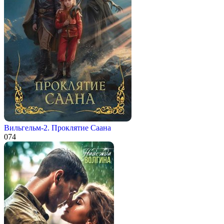
Вильгельм-2. Проклятие Саана
0
74