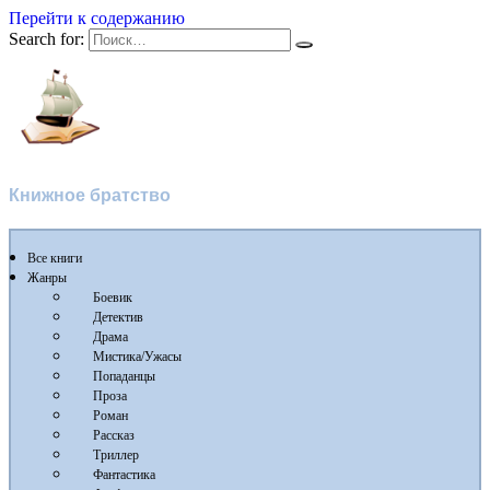
Перейти к содержанию
Search for:
Флибуста
Книжное братство
Все книги
Жанры
Боевик
Детектив
Драма
Мистика/Ужасы
Попаданцы
Проза
Роман
Рассказ
Триллер
Фантастика