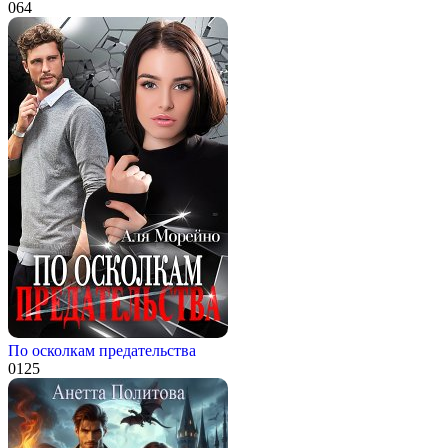
0
64
По осколкам предательства
0
125