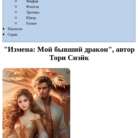
Фанфик
Фэнтези
Эротика
Юмор
Разное
Писатели
Серии
"Измена: Мой бывший дракон", автор
Тори Снэйк