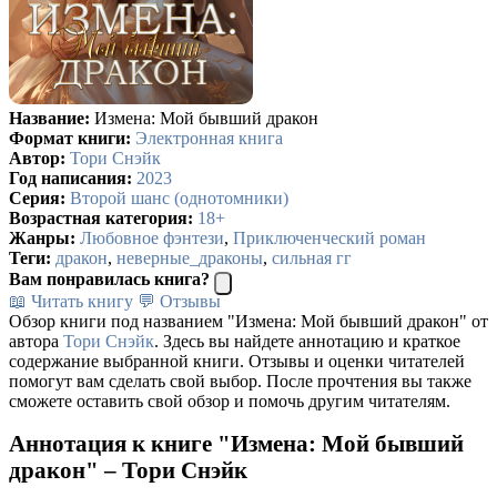
Название:
Измена: Мой бывший дракон
Формат книги:
Электронная книга
Автор:
Тори Снэйк
Год написания:
2023
Серия:
Второй шанс (однотомники)
Возрастная категория:
18+
Жанры:
Любовное фэнтези
,
Приключенческий роман
Теги:
дракон
,
неверные_драконы
,
сильная гг
Вам понравилась книга?
📖 Читать книгу
💬 Отзывы
Обзор книги под названием "Измена: Мой бывший дракон" от
автора
Тори Снэйк
. Здесь вы найдете аннотацию и краткое
содержание выбранной книги. Отзывы и оценки читателей
помогут вам сделать свой выбор. После прочтения вы также
сможете оставить свой обзор и помочь другим читателям.
Аннотация к книге "Измена: Мой бывший
дракон" – Тори Снэйк