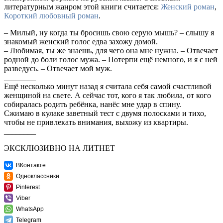
литературным жанром этой книги считается:
Женский роман
,
Короткий любовный роман
.
– Милый, ну когда ты бросишь свою серую мышь? – слышу я
знакомый женский голос едва захожу домой.
– Любимая, ты же знаешь, для чего она мне нужна. – Отвечает
родной до боли голос мужа. – Потерпи ещё немного, и я с ней
разведусь. – Отвечает мой муж.
________
Ещё несколько минут назад я считала себя самой счастливой
женщиной на свете. А сейчас тот, кого я так любила, от кого
собиралась родить ребёнка, нанёс мне удар в спину.
Сжимаю в кулаке заветный тест с двумя полосками и тихо,
чтобы не привлекать внимания, выхожу из квартиры.
________
ЭКСКЛЮЗИВНО НА ЛИТНЕТ
ВКонтакте
Одноклассники
Pinterest
Viber
WhatsApp
Telegram