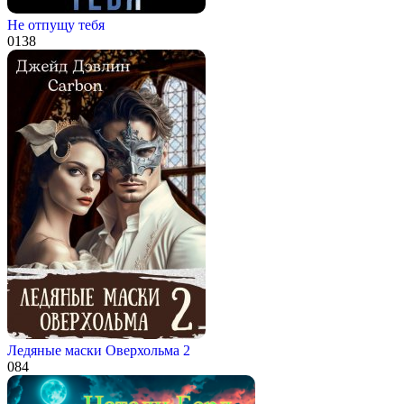
Не отпущу тебя
0
138
Ледяные маски Оверхольма 2
0
84