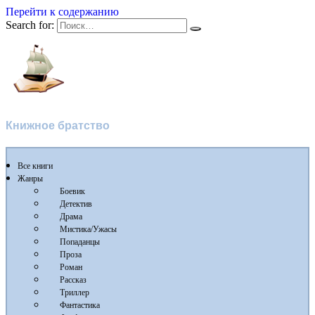
Перейти к содержанию
Search for:
Флибуста
Книжное братство
Все книги
Жанры
Боевик
Детектив
Драма
Мистика/Ужасы
Попаданцы
Проза
Роман
Рассказ
Триллер
Фантастика