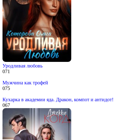
Уродливая любовь
0
71
Мужчина как трофей
0
75
Кухарка в академии яда. Дракон, компот и антидот!
0
67