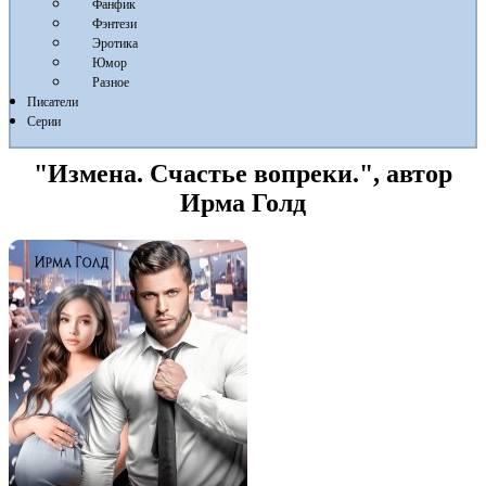
Фанфик
Фэнтези
Эротика
Юмор
Разное
Писатели
Серии
"Измена. Счастье вопреки.", автор
Ирма Голд