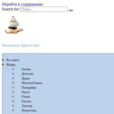
Перейти к содержанию
Search for:
Флибуста
Книжное братство
Все книги
Жанры
Боевик
Детектив
Драма
Мистика/Ужасы
Попаданцы
Проза
Роман
Рассказ
Триллер
Фантастика