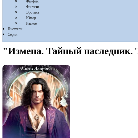
Фанфик
Фэнтези
Эротика
Юмор
Разное
Писатели
Серии
"Измена. Тайный наследник. 