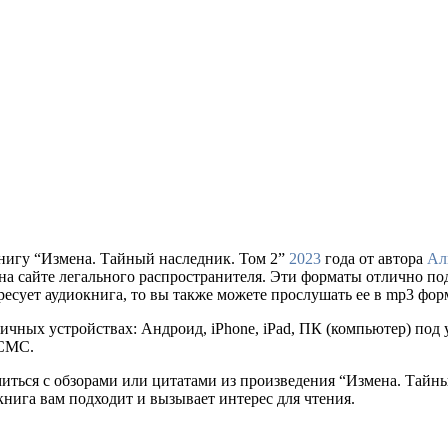
нигу “Измена. Тайный наследник. Том 2”
2023
года от автора
Ал
упки на сайте легального распространителя. Эти форматы отлично 
ресует аудиокнига, то вы также можете прослушать ее в mp3 фор
ичных устройствах: Андроид, iPhone, iPad, ПК (компьютер) по
 СМС.
миться с обзорами или цитатами из произведения “Измена. Тайн
 книга вам подходит и вызывает интерес для чтения.