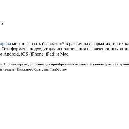
ь?
врова
можно скачать бесплатно* в различных форматах, таких как f
. Эти форматы подходят для использования на электронных кни
ndroid, iOS (iPhone, iPad) и Mac.
и. Полная версия доступна для приобретения на сайте законного распространи
тавителем «Книжного братства Флибуста»