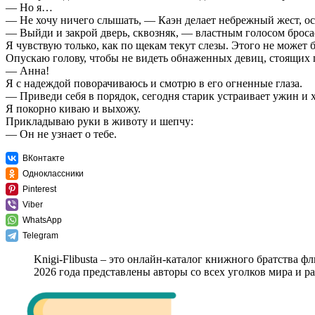
— Но я…
— Не хочу ничего слышать, — Каэн делает небрежный жест, ост
— Выйди и закрой дверь, сквозняк, — властным голосом броса
Я чувствую только, как по щекам текут слезы. Этого не может 
Опускаю голову, чтобы не видеть обнаженных девиц, стоящих пе
— Анна!
Я с надеждой поворачиваюсь и смотрю в его огненные глаза.
— Приведи себя в порядок, сегодня старик устраивает ужин и х
Я покорно киваю и выхожу.
Прикладываю руки в животу и шепчу:
— Он не узнает о тебе.
ВКонтакте
Одноклассники
Pinterest
Viber
WhatsApp
Telegram
Knigi-Flibusta – это онлайн-каталог книжного братства ф
2026 года представлены авторы со всех уголков мира и 