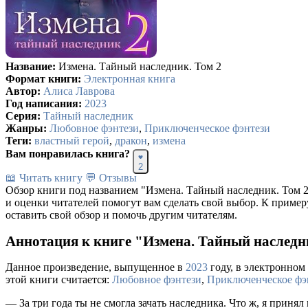
Название:
Измена. Тайный наследник. Том 2
Формат книги:
Электронная книга
Автор:
Алиса Лаврова
Год написания:
2023
Серия:
Тайный наследник
Жанры:
Любовное фэнтези
,
Приключенческое фэнтези
Теги:
властный герой
,
дракон
,
измена
Вам понравилась книга?
2
📖 Читать книгу
💬 Отзывы
Обзор книги под названием "Измена. Тайный наследник. Том 2
и оценки читателей помогут вам сделать свой выбор. К пример
оставить свой обзор и помочь другим читателям.
Аннотация к книге "Измена. Тайный наследн
Данное произведение, выпущенное в
2023
году, в электронном 
этой книги считается:
Любовное фэнтези
,
Приключенческое фэ
— За три года ты не смогла зачать наследника. Что ж, я принял