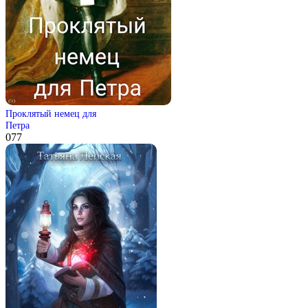
Проклятый немец для
Петра
0
77