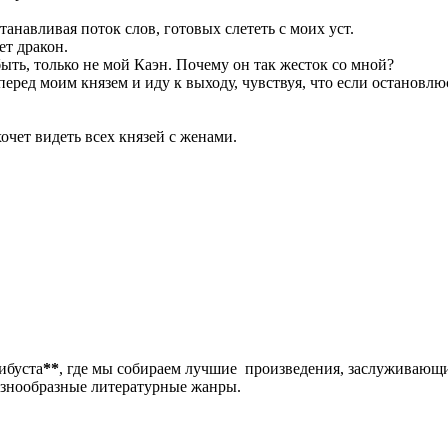
анавливая поток слов, готовых слететь с моих уст.
ет дракон.
быть, только не мой Каэн. Почему он так жесток со мной?
ред моим князем и иду к выходу, чувствуя, что если остановлюс
очет видеть всех князей с женами.
либуста
**
, где мы собираем лучшие произведения, заслуживающ
разнообразные литературные жанры.