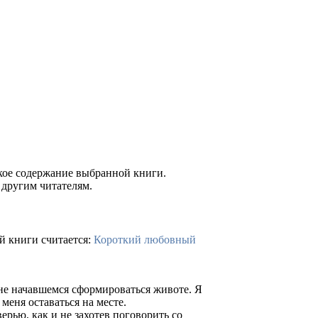
ткое содержание выбранной книги.
 другим читателям.
й книги считается:
Короткий любовный
е не начавшемся сформироваться животе. Я
меня оставаться на месте.
ерью, как и не захотев поговорить со