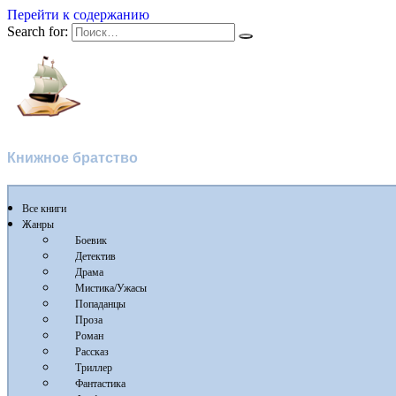
Перейти к содержанию
Search for:
Флибуста
Книжное братство
Все книги
Жанры
Боевик
Детектив
Драма
Мистика/Ужасы
Попаданцы
Проза
Роман
Рассказ
Триллер
Фантастика