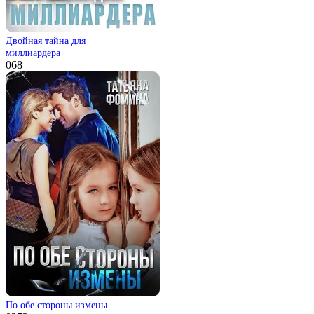
Двойная тайна для
миллиардера
0
68
По обе стороны измены