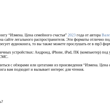
нигу “Измена. Цена семейного счастья”
2023
года от автора
Вале
упки на сайте легального распространителя. Эти форматы отлично 
ресует аудиокнига, то вы также можете прослушать ее в mp3 фор
ичных устройствах: Андроид, iPhone, iPad, ПК (компьютер) по
 СМС.
миться с обзорами или цитатами из произведения “Измена. Цена 
нига вам подходит и вызывает интерес для чтения.
ь?