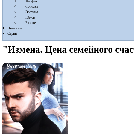
Фанфик
Фэнтези
Эротика
Юмор
Разное
Писатели
Серии
"Измена. Цена семейного сча