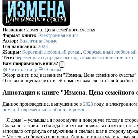
Название:
Измена. Цена семейного счастья
Формат книги:
Электронная книга
Автор:
Валентина Элиме
Год написания:
2023
Жанры:
Короткий любовный роман
,
Современный любовный 
Теги:
беременная гг
,
предательство
,
сложные отношения и хэ
Вам понравилась книга?
📖 Читать книгу
💬 Отзывы
Обзор книги под названием "Измена. Цена семейного счастья" 
Отзывы и оценки читателей помогут вам сделать свой выбор. П
Аннотация к книге "Измена. Цена семейного 
Данное произведение, выпущенное в
2023
году, в электронном
роман
,
Современный любовный роман
.
− Я дома! – услышала я голос мужа и повернула голову в сторо
Слава не заставил себя ждать и тут же появился на кухне, но з
запоздало отпрянула от мужчины и сделала шаг в сторону мужа,
− Можешь собирать свои вещи, Арина, и идти куда и к кому хоч