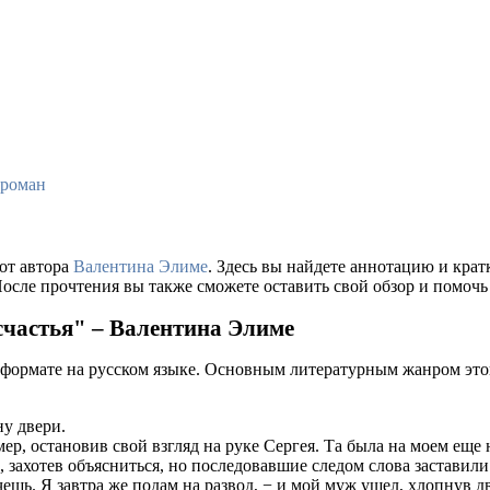
роман
от автора
Валентина Элиме
. Здесь вы найдете аннотацию и кра
осле прочтения вы также сможете оставить свой обзор и помочь
счастья" – Валентина Элиме
 формате на русском языке. Основным литературным жанром это
ну двери.
амер, остановив свой взгляд на руке Сергея. Та была на моем ещ
 захотев объясниться, но последовавшие следом слова заставили 
ешь. Я завтра же подам на развод, − и мой муж ушел, хлопнув дв