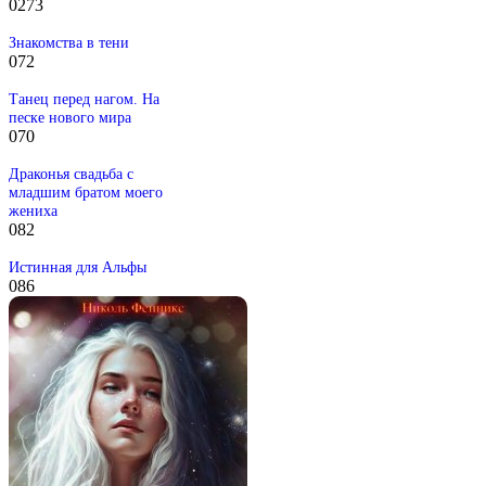
0
273
Знакомства в тени
0
72
Танец перед нагом. На
песке нового мира
0
70
Драконья свадьба с
младшим братом моего
жениха
0
82
Истинная для Альфы
0
86