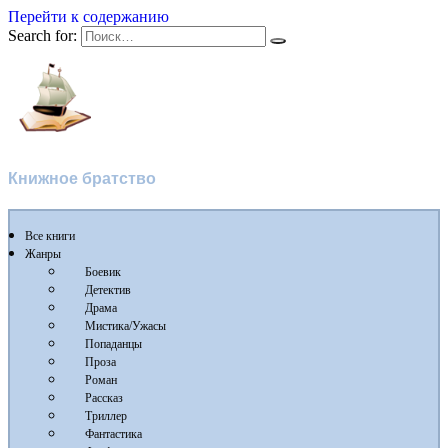
Перейти к содержанию
Search for:
Флибуста
Книжное братство
Все книги
Жанры
Боевик
Детектив
Драма
Мистика/Ужасы
Попаданцы
Проза
Роман
Рассказ
Триллер
Фантастика