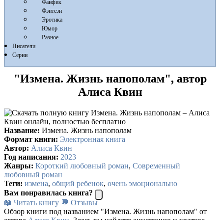
Фанфик
Фэнтези
Эротика
Юмор
Разное
Писатели
Серии
"Измена. Жизнь напополам", автор
Алиса Квин
Название:
Измена. Жизнь напополам
Формат книги:
Электронная книга
Автор:
Алиса Квин
Год написания:
2023
Жанры:
Короткий любовный роман
,
Современный
любовный роман
Теги:
измена
,
общий ребенок
,
очень эмоционально
Вам понравилась книга?
📖 Читать книгу
💬 Отзывы
Обзор книги под названием "Измена. Жизнь напополам" от