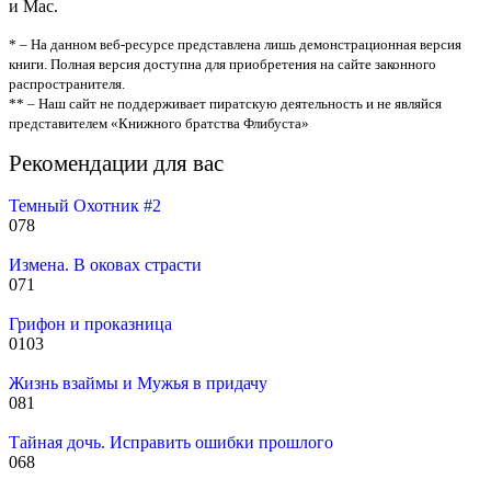
и Mac.
* – На данном веб-ресурсе представлена лишь демонстрационная версия
книги. Полная версия доступна для приобретения на сайте законного
распространителя.
** – Наш сайт не поддерживает пиратскую деятельность и не являйся
представителем «Книжного братства Флибуста»
Рекомендации для вас
Темный Охотник #2
0
78
Измена. В оковах страсти
0
71
Грифон и проказница
0
103
Жизнь взаймы и Мужья в придачу
0
81
Тайная дочь. Исправить ошибки прошлого
0
68