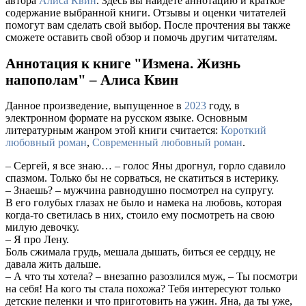
автора
Алиса Квин
. Здесь вы найдете аннотацию и краткое
содержание выбранной книги. Отзывы и оценки читателей
помогут вам сделать свой выбор. После прочтения вы также
сможете оставить свой обзор и помочь другим читателям.
Аннотация к книге "Измена. Жизнь
напополам" – Алиса Квин
Данное произведение, выпущенное в
2023
году, в
электронном формате на русском языке. Основным
литературным жанром этой книги считается:
Короткий
любовный роман
,
Современный любовный роман
.
– Сергей, я все знаю… – голос Яны дрогнул, горло сдавило
спазмом. Только бы не сорваться, не скатиться в истерику.
– Знаешь? – мужчина равнодушно посмотрел на супругу.
В его голубых глазах не было и намека на любовь, которая
когда-то светилась в них, стоило ему посмотреть на свою
милую девочку.
– Я про Лену.
Боль сжимала грудь, мешала дышать, биться ее сердцу, не
давала жить дальше.
– А что ты хотела? – внезапно разозлился муж, – Ты посмотри
на себя! На кого ты стала похожа? Тебя интересуют только
детские пеленки и что приготовить на ужин. Яна, да ты уже,