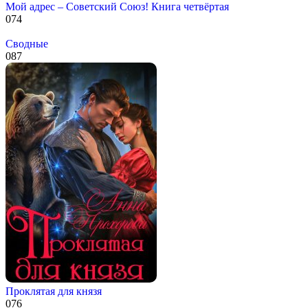
Мой адрес – Советский Союз! Книга четвёртая
0
74
Сводные
0
87
Проклятая для князя
0
76