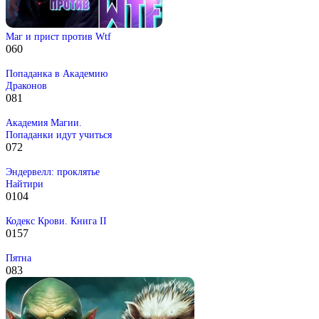
Маг и прист против Wtf
0
60
Попаданка в Академию
Драконов
0
81
Академия Магии.
Попаданки идут учиться
0
72
Эндервелл: проклятье
Найтири
0
104
Кодекс Крови. Книга II
0
157
Пятна
0
83