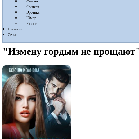
Фанфик
Фэнтези
Эротика
Юмор
Разное
Писатели
Серии
"Измену гордым не прощают"