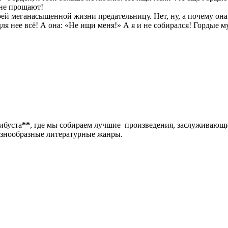
 не прощают!
й меганасыщенной жизни предательницу. Нет, ну, а почему она 
для нее всё! А она: «Не ищи меня!» А я и не собирался! Гордые
либуста
**
, где мы собираем лучшие произведения, заслуживающ
разнообразные литературные жанры.