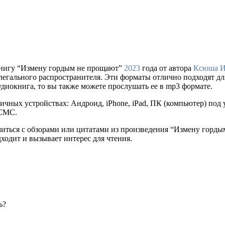
книгу “Измену гордым не прощают”
2023
года от автора
Ксюша И
сайте легального распространителя. Эти форматы отлично подходят
удиокнига, то вы также можете прослушать ее в mp3 формате.
ичных устройствах: Андроид, iPhone, iPad, ПК (компьютер) по
 СМС.
омиться с обзорами или цитатами из произведения “Измену горд
дходит и вызывает интерес для чтения.
ь?