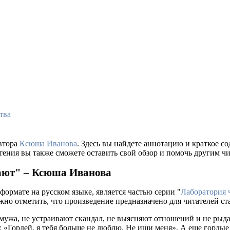
тва
втора
Ксюша Иванова
. Здесь вы найдете аннотацию и краткое 
тения вы также сможете оставить свой обзор и помочь другим чи
ают" – Ксюша Иванова
формате на русском языке, является частью серии "
Лаборатория 
ажно отметить, что произведение предназначено для читателей с
мужа, не устраивают скандал, не выясняют отношений и не рыд
: «Гордей, я тебя больше не люблю. Не ищи меня». А еще гордые