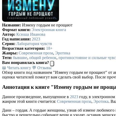
Название:
Измену гордым не прощают
Формат книги:
Электронная книга
Автор:
Ксюша Иванова
Год написания:
2023
Серия:
Лаборатория чувств
Возрастная категория:
18+
Жанры:
Современная проза
,
Эротика
Теги:
бывшие
,
общий ребенок
,
противостояние и сильные чувс
Вам понравилась книга?
📖 Читать книгу
💬 Отзывы
Обзор книги под названием "Измену гордым не прощают" от а
оценки читателей помогут вам сделать свой выбор. После проч
Аннотация к книге "Измену гордым не прощ
Данное произведение, выпущенное в
2023
году, в электронном 
жанром этой книги считается:
Современная проза
,
Эротика
. В
Дани – гордая. А гордые женщины, узнав об измене любимого 
быстро и решительно собирают вещи и уходят, оставив записку