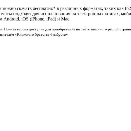
а
можно скачать бесплатно* в различных форматах, таких как fb2, 
орматы подходят для использования на электронных книгах, моб
ndroid, iOS (iPhone, iPad) и Mac.
и. Полная версия доступна для приобретения на сайте законного распространи
тавителем «Книжного братства Флибуста»