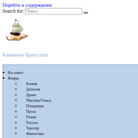
Перейти к содержанию
Search for:
Флибуста
Книжное братство
Все книги
Жанры
Боевик
Детектив
Драма
Мистика/Ужасы
Попаданцы
Проза
Роман
Рассказ
Триллер
Фантастика