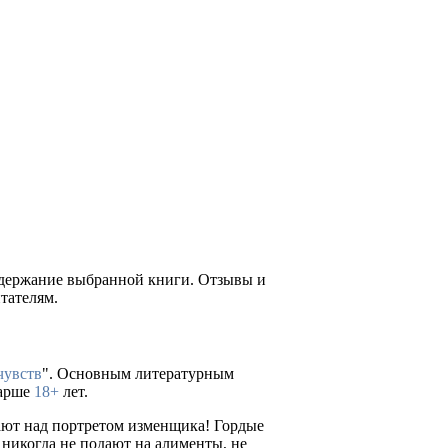
содержание выбранной книги. Отзывы и
тателям.
чувств
". Основным литературным
тарше
18+
лет.
ают над портретом изменщика! Гордые
 никогда не подают на алименты, не