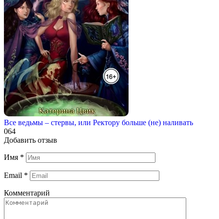
Все ведьмы – стервы, или Ректору больше (не) наливать
0
64
Добавить отзыв
Имя
*
Email
*
Комментарий