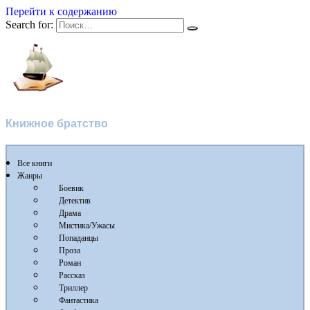
Перейти к содержанию
Search for:
Флибуста
Книжное братство
Все книги
Жанры
Боевик
Детектив
Драма
Мистика/Ужасы
Попаданцы
Проза
Роман
Рассказ
Триллер
Фантастика