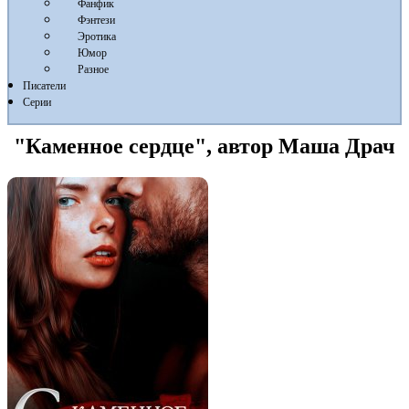
Фанфик
Фэнтези
Эротика
Юмор
Разное
Писатели
Серии
"Каменное сердце", автор Маша Драч