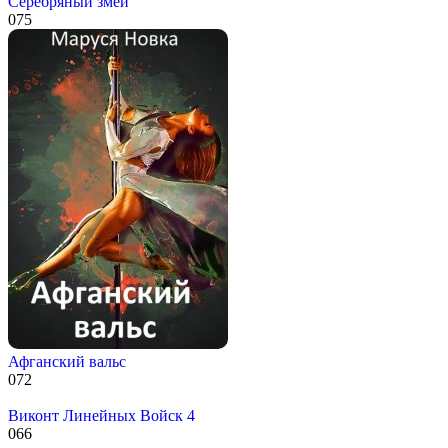
Серебряный змей
0
75
Афганский вальс
0
72
Виконт Линейных Войск 4
0
66