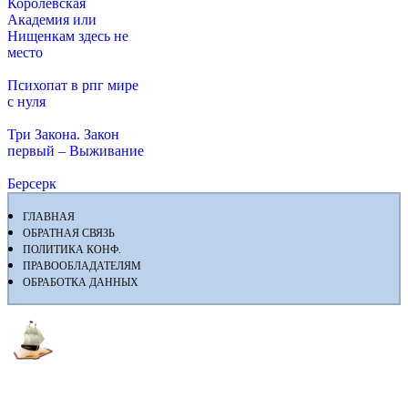
Королевская
Академия или
Нищенкам здесь не
место
Психопат в рпг мире
с нуля
Три Закона. Закон
первый – Выживание
Берсерк
ГЛАВНАЯ
ОБРАТНАЯ СВЯЗЬ
ПОЛИТИКА КОНФ.
ПРАВООБЛАДАТЕЛЯМ
ОБРАБОТКА ДАННЫХ
Флибуста