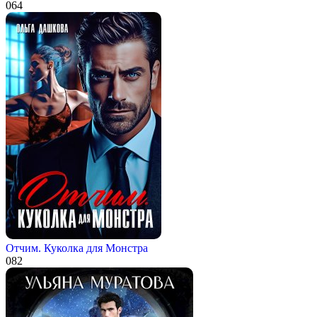
0
64
Отчим. Куколка для Монстра
0
82