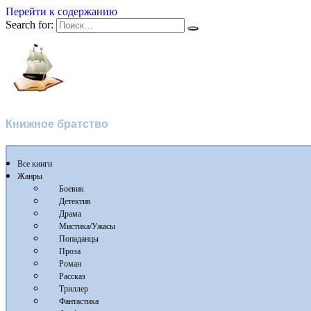
Перейти к содержанию
Search for:
Флибуста
Книжное братство
Все книги
Жанры
Боевик
Детектив
Драма
Мистика/Ужасы
Попаданцы
Проза
Роман
Рассказ
Триллер
Фантастика