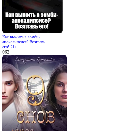
Как выжить в зомби-
апокалипсисе? Возглавь
его! 21+
0
62