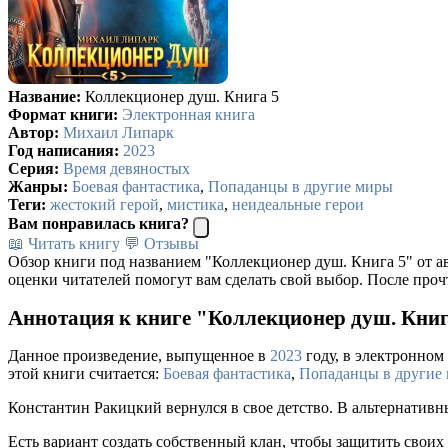
Название:
Коллекционер душ. Книга 5
Формат книги:
Электронная книга
Автор:
Михаил Липарк
Год написания:
2023
Серия:
Время девяностых
Жанры:
Боевая фантастика
,
Попаданцы в другие миры
Теги:
жестокий герой
,
мистика
,
неидеальные герои
Вам понравилась книга?
📖 Читать книгу
💬 Отзывы
Обзор книги под названием "Коллекционер душ. Книга 5" от а
оценки читателей помогут вам сделать свой выбор. После проч
Аннотация к книге "Коллекционер душ. Кни
Данное произведение, выпущенное в
2023
году, в электронном 
этой книги считается:
Боевая фантастика
,
Попаданцы в другие
Константин Ракицкий вернулся в свое детство. В альтернативн
Есть вариант создать собственный клан, чтобы защитить своих 