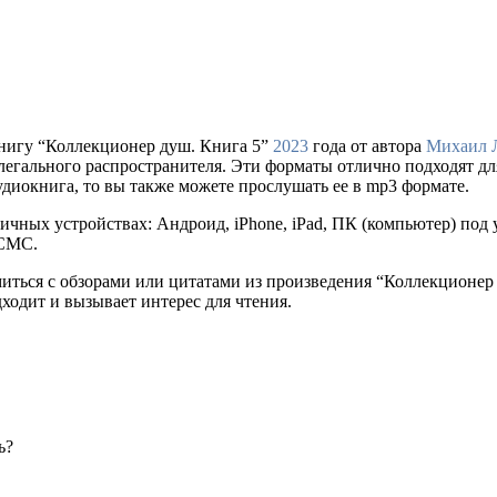
нигу “Коллекционер душ. Книга 5”
2023
года от автора
Михаил 
сайте легального распространителя. Эти форматы отлично подходят
удиокнига, то вы также можете прослушать ее в mp3 формате.
ичных устройствах: Андроид, iPhone, iPad, ПК (компьютер) по
 СМС.
миться с обзорами или цитатами из произведения “Коллекционер
дходит и вызывает интерес для чтения.
ь?