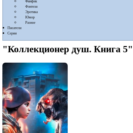
Фанфик
Фэнтези
Эротика
Юмор
Разное
Писатели
Серии
"Коллекционер душ. Книга 5"