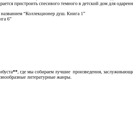
ирается пристроить спесивого темного в детский дом для одарен
д названием “Коллекционер душ. Книга 1”
ига 6”
либуста
**
, где мы собираем лучшие произведения, заслуживающ
разнообразные литературные жанры.