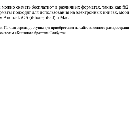
к
можно скачать бесплатно* в различных форматах, таких как fb2, 
орматы подходят для использования на электронных книгах, моб
ndroid, iOS (iPhone, iPad) и Mac.
и. Полная версия доступна для приобретения на сайте законного распространи
тавителем «Книжного братства Флибуста»