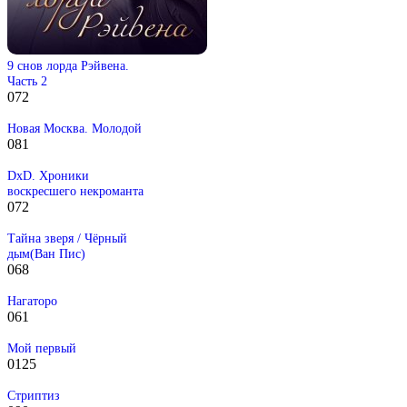
9 снов лорда Рэйвена.
Часть 2
0
72
Новая Москва. Молодой
0
81
DxD. Хроники
воскресшего некроманта
0
72
Тайна зверя / Чёрный
дым(Ван Пис)
0
68
Нагаторо
0
61
Мой первый
0
125
Стриптиз