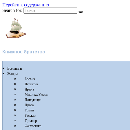
Перейти к содержанию
Search for:
Флибуста
Книжное братство
Все книги
Жанры
Боевик
Детектив
Драма
Мистика/Ужасы
Попаданцы
Проза
Роман
Рассказ
Триллер
Фантастика