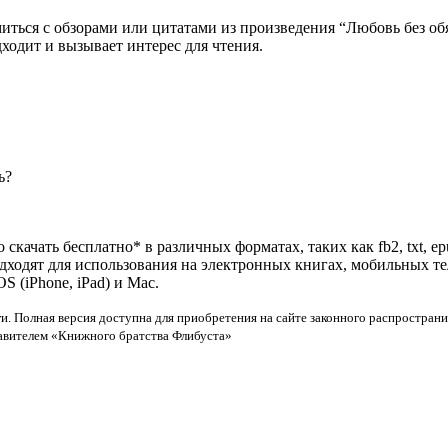
миться с обзорами или цитатами из произведения “Любовь без об
дходит и вызывает интерес для чтения.
ь?
скачать бесплатно* в различных форматах, таких как fb2, txt, e
одходят для использования на электронных книгах, мобильных т
 (iPhone, iPad) и Mac.
и. Полная версия доступна для приобретения на сайте законного распространи
тавителем «Книжного братства Флибуста»