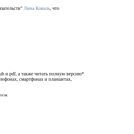
язательств”
Лина Коваль
, что
pub и pdf, а также читать полную версию*
елефонах, смартфонах и планшетах,
теля.