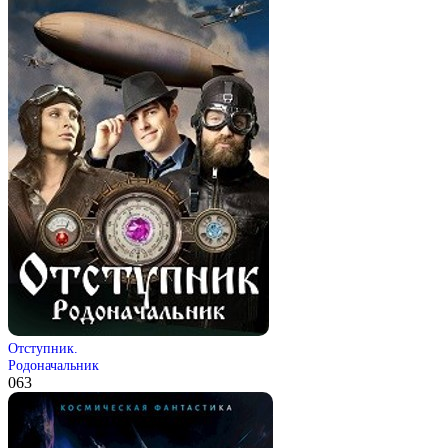
Отступник.
Родоначальник
0
63