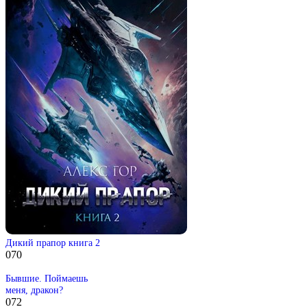
Дикий прапор книга 2
0
70
Бывшие. Поймаешь
меня, дракон?
0
72