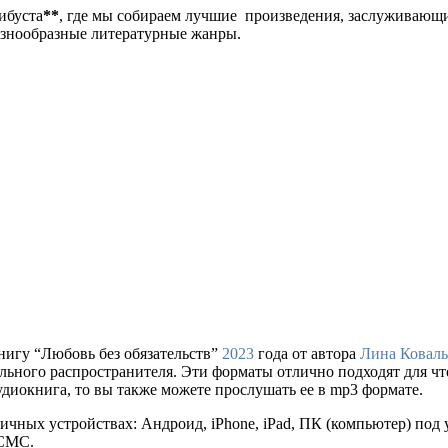
либуста
**
, где мы собираем лучшие произведения, заслуживающ
разнообразные литературные жанры.
нигу “Любовь без обязательств”
2023
года от автора
Лина Коваль
е легального распространителя. Эти форматы отлично подходят для
удиокнига, то вы также можете прослушать ее в mp3 формате.
ичных устройствах: Андроид, iPhone, iPad, ПК (компьютер) по
 СМС.