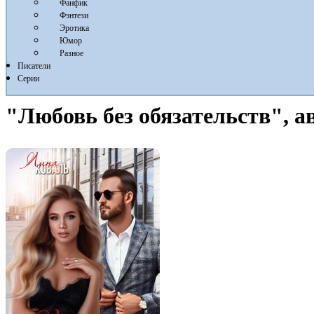
Фанфик
Фэнтези
Эротика
Юмор
Разное
Писатели
Серии
"Любовь без обязательств", а