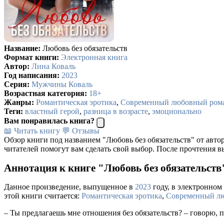
Название:
Любовь без обязательств
Формат книги:
Электронная книга
Автор:
Лина Коваль
Год написания:
2023
Серия:
Мужчины Коваль
Возрастная категория:
18+
Жанры:
Романтическая эротика
,
Современный любовный ром
Теги:
властный герой
,
разница в возрасте
,
эмоционально
Вам понравилась книга?
📖 Читать книгу
💬 Отзывы
Обзор книги под названием "Любовь без обязательств" от авто
читателей помогут вам сделать свой выбор. После прочтения в
Аннотация к книге "Любовь без обязательств
Данное произведение, выпущенное в
2023
году, в электронном 
этой книги считается:
Романтическая эротика
,
Современный л
– Ты предлагаешь мне отношения без обязательств? – говорю, п