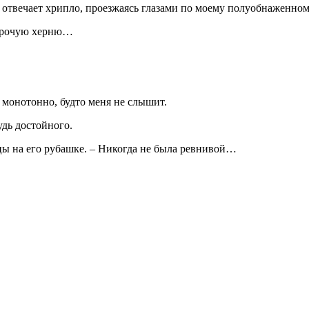
 – отвечает хрипло, проезжаясь глазами по моему полуобнаженно
и прочую херню…
 монотонно, будто меня не слышит.
удь достойного.
цы на его рубашке. – Никогда не была ревнивой…