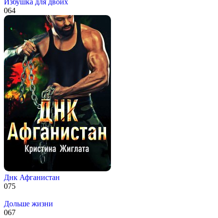
Избушка для двоих
0
64
Днк Афганистан
0
75
Дольше жизни
0
67