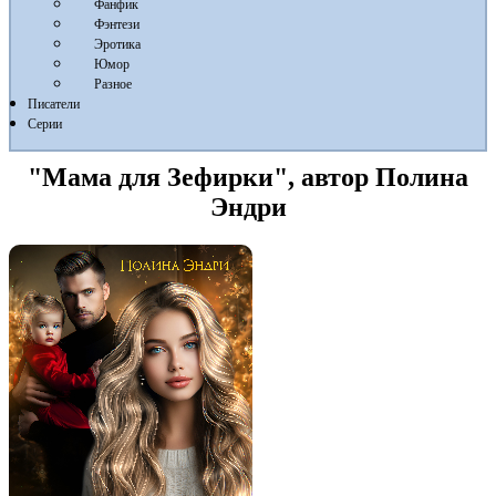
Фанфик
Фэнтези
Эротика
Юмор
Разное
Писатели
Серии
"Мама для Зефирки", автор Полина
Эндри