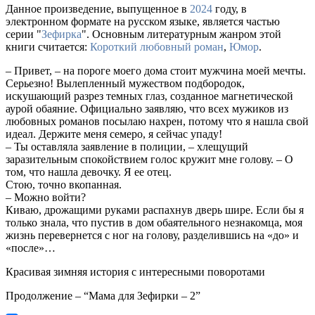
Данное произведение, выпущенное в
2024
году, в
электронном формате на русском языке, является частью
серии "
Зефирка
". Основным литературным жанром этой
книги считается:
Короткий любовный роман
,
Юмор
.
– Привет, – на пороге моего дома стоит мужчина моей мечты.
Серьезно! Вылепленный мужеством подбородок,
искушающий разрез темных глаз, созданное магнетической
аурой обаяние. Официально заявляю, что всех мужиков из
любовных романов посылаю нахрен, потому что я нашла свой
идеал. Держите меня семеро, я сейчас упаду!
– Ты оставляла заявление в полиции, – хлещущий
заразительным спокойствием голос кружит мне голову. – О
том, что нашла девочку. Я ее отец.
Стою, точно вкопанная.
– Можно войти?
Киваю, дрожащими руками распахнув дверь шире. Если бы я
только знала, что пустив в дом обаятельного незнакомца, моя
жизнь перевернется с ног на голову, разделившись на «до» и
«после»…
Красивая зимняя история с интересными поворотами
Продолжение – “Мама для Зефирки – 2”