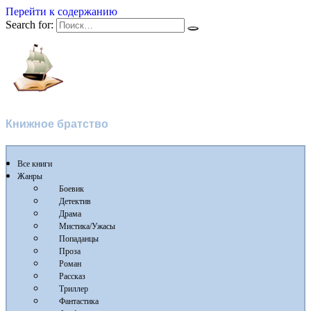
Перейти к содержанию
Search for:
Флибуста
Книжное братство
Все книги
Жанры
Боевик
Детектив
Драма
Мистика/Ужасы
Попаданцы
Проза
Роман
Рассказ
Триллер
Фантастика