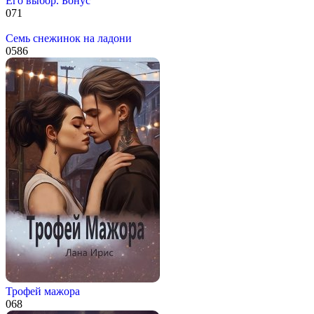
Его выбор. Бонус
0
71
Семь снежинок на ладони
0
586
Трофей мажора
0
68