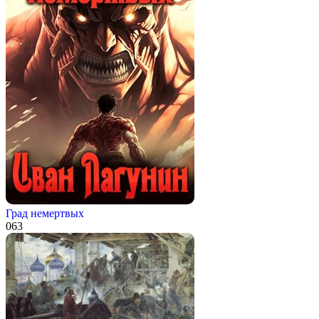
Град немертвых
0
63