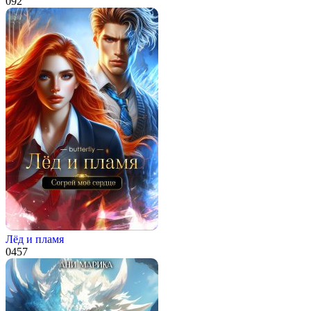
0
92
Лёд и пламя
0
457