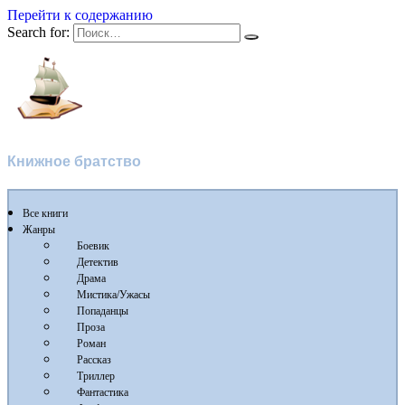
Перейти к содержанию
Search for:
Флибуста
Книжное братство
Все книги
Жанры
Боевик
Детектив
Драма
Мистика/Ужасы
Попаданцы
Проза
Роман
Рассказ
Триллер
Фантастика