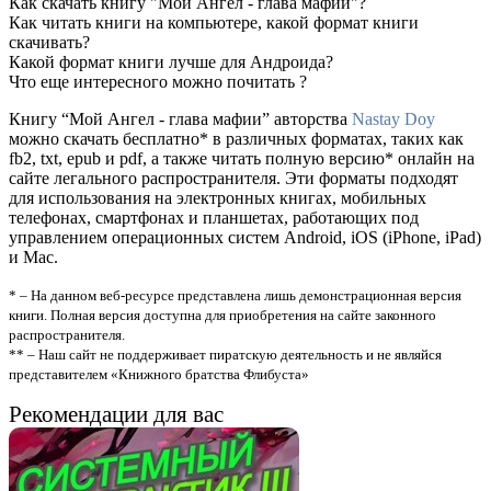
Как скачать книгу "Мой Ангел - глава мафии"?
Как читать книги на компьютере, какой формат книги
скачивать?
Какой формат книги лучше для Андроида?
Что еще интересного можно почитать ?
Книгу “Мой Ангел - глава мафии” авторства
Nastay Doy
можно скачать бесплатно* в различных форматах, таких как
fb2, txt, epub и pdf, а также читать полную версию* онлайн на
сайте легального распространителя. Эти форматы подходят
для использования на электронных книгах, мобильных
телефонах, смартфонах и планшетах, работающих под
управлением операционных систем Android, iOS (iPhone, iPad)
и Mac.
* – На данном веб-ресурсе представлена лишь демонстрационная версия
книги. Полная версия доступна для приобретения на сайте законного
распространителя.
** – Наш сайт не поддерживает пиратскую деятельность и не являйся
представителем «Книжного братства Флибуста»
Рекомендации для вас