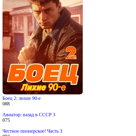
Боец 2: лихие 90-е
0
88
Авиатор: назад в СССР 3
0
75
Честное пионерское! Часть 3