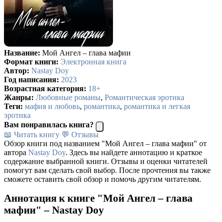
Название:
Мой Ангел – глава мафии
Формат книги:
Электронная книга
Автор:
Nastay Doy
Год написания:
2023
Возрастная категория:
18+
Жанры:
Любовные романы
,
Романтическая эротика
Теги:
мафия и любовь
,
романтика
,
романтика и легкая
эротика
Вам понравилась книга?
📖 Читать книгу
💬 Отзывы
Обзор книги под названием "Мой Ангел – глава мафии" от
автора
Nastay Doy
. Здесь вы найдете аннотацию и краткое
содержание выбранной книги. Отзывы и оценки читателей
помогут вам сделать свой выбор. После прочтения вы также
сможете оставить свой обзор и помочь другим читателям.
Аннотация к книге "Мой Ангел – глава
мафии" – Nastay Doy