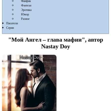
Фанфик
Фэнтези
Эротика
Юмор
Разное
Писатели
Серии
"Мой Ангел – глава мафии", автор
Nastay Doy