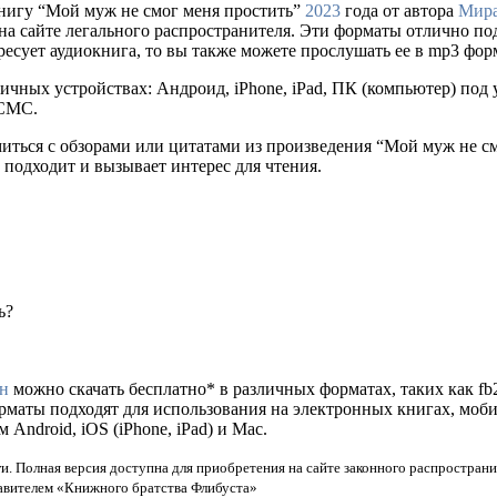
нигу “Мой муж не смог меня простить”
2023
года от автора
Мир
упки на сайте легального распространителя. Эти форматы отлично 
ресует аудиокнига, то вы также можете прослушать ее в mp3 фор
ичных устройствах: Андроид, iPhone, iPad, ПК (компьютер) по
 СМС.
миться с обзорами или цитатами из произведения “Мой муж не с
 подходит и вызывает интерес для чтения.
ь?
н
можно скачать бесплатно* в различных форматах, таких как fb2,
орматы подходят для использования на электронных книгах, моб
ndroid, iOS (iPhone, iPad) и Mac.
и. Полная версия доступна для приобретения на сайте законного распространи
тавителем «Книжного братства Флибуста»