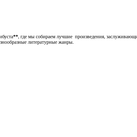
либуста
**
, где мы собираем лучшие произведения, заслуживающ
разнообразные литературные жанры.