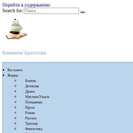
Перейти к содержанию
Search for:
Флибуста
Книжное братство
Все книги
Жанры
Боевик
Детектив
Драма
Мистика/Ужасы
Попаданцы
Проза
Роман
Рассказ
Триллер
Фантастика