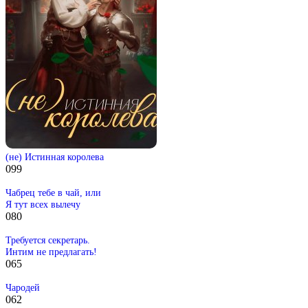
(не) Истинная королева
0
99
Чабрец тебе в чай, или
Я тут всех вылечу
0
80
Требуется секретарь.
Интим не предлагать!
0
65
Чародей
0
62