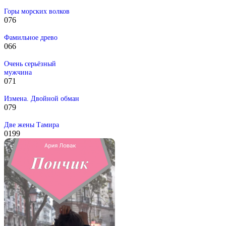
Горы морских волков
0
76
Фамильное древо
0
66
Очень серьёзный
мужчина
0
71
Измена. Двойной обман
0
79
Две жены Тамира
0
199