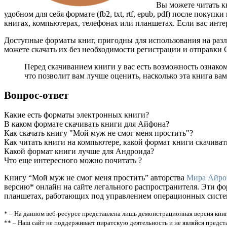
Вы можете читать к
удобном для себя формате (fb2, txt, rtf, epub, pdf) после пок
книгах, компьютерах, телефонах или планшетах. Если вас инте
Доступные форматы книг, пригодны для использования на разл
можете скачать их без необходимости регистрации и отправки
Перед скачиванием книги у вас есть возможность ознако
что позволит вам лучше оценить, насколько эта книга вам
Вопрос-ответ
Какие есть форматы электронных книги?
В каком формате скачивать книги для Айфона?
Как скачать книгу "Мой муж не смог меня простить"?
Как читать книги на компьютере, какой формат книги скачиват
Какой формат книги лучше для Андроида?
Что еще интересного можно почитать ?
Книгу “Мой муж не смог меня простить” авторства
Мира Айро
версию* онлайн на сайте легального распространителя. Эти ф
планшетах, работающих под управлением операционных систем A
* – На данном веб-ресурсе представлена лишь демонстрационная версия книг
** – Наш сайт не поддерживает пиратскую деятельность и не являйся предс