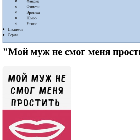
Фанфик
Фэнтези
Эротика
Юмор
Разное
Писатели
Серии
"Мой муж не смог меня прост