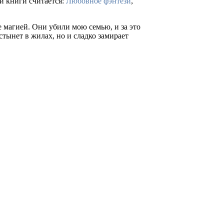
й книги считается:
Любовное фэнтези
,
 магией. Они убили мою семью, и за это
стынет в жилах, но и сладко замирает