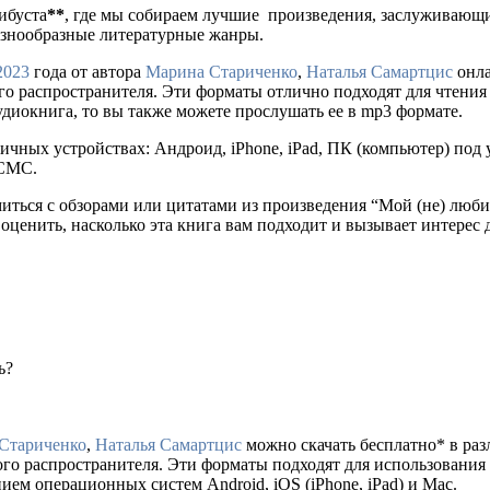
либуста
**
, где мы собираем лучшие произведения, заслуживающ
разнообразные литературные жанры.
2023
года от автора
Марина Стариченко
,
Наталья Самартцис
онла
ального распространителя. Эти форматы отлично подходят для чтен
удиокнига, то вы также можете прослушать ее в mp3 формате.
ичных устройствах: Андроид, iPhone, iPad, ПК (компьютер) по
 СМС.
миться с обзорами или цитатами из произведения “Мой (не) люб
 оценить, насколько эта книга вам подходит и вызывает интерес 
ь?
Стариченко
,
Наталья Самартцис
можно скачать бесплатно* в разл
ного распространителя. Эти форматы подходят для использовани
ем операционных систем Android, iOS (iPhone, iPad) и Mac.