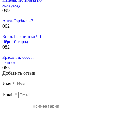
контракту
0
99
Анти-Горбачев-3
0
62
Князь Барятинский 3.
Чёрный город
0
82
Красавчик босс и
гипноз
0
63
Добавить отзыв
Имя
*
Email
*