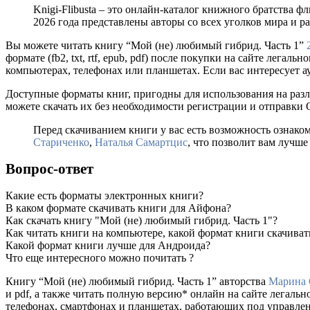
Knigi-Flibusta – это онлайн-каталог книжного братства ф
2026 года представлены авторы со всех уголков мира и 
Вы можете читать книгу “Мой (не) любимый гибрид. Часть 1”
формате (fb2, txt, rtf, epub, pdf) после покупки на сайте лег
компьютерах, телефонах или планшетах. Если вас интересует а
Доступные форматы книг, пригодны для использования на разл
можете скачать их без необходимости регистрации и отправки
Перед скачиванием книги у вас есть возможность ознако
Стариченко
,
Наталья Самартцис
, что позволит вам лучше
Вопрос-ответ
Какие есть форматы электронных книги?
В каком формате скачивать книги для Айфона?
Как скачать книгу "Мой (не) любимый гибрид. Часть 1"?
Как читать книги на компьютере, какой формат книги скачиват
Какой формат книги лучше для Андроида?
Что еще интересного можно почитать ?
Книгу “Мой (не) любимый гибрид. Часть 1” авторства
Марина 
и pdf, а также читать полную версию* онлайн на сайте легаль
телефонах, смартфонах и планшетах, работающих под управлени