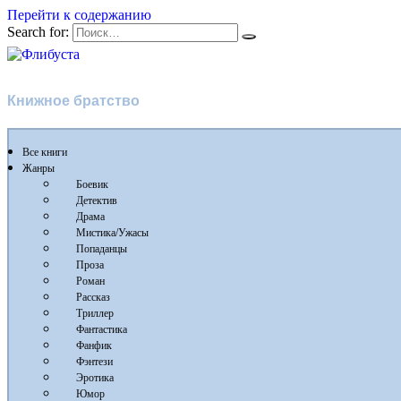
Перейти к содержанию
Search for:
Флибуста
Книжное братство
Все книги
Жанры
Боевик
Детектив
Драма
Мистика/Ужасы
Попаданцы
Проза
Роман
Рассказ
Триллер
Фантастика
Фанфик
Фэнтези
Эротика
Юмор