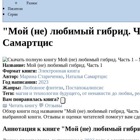
Разное
Писатели
Серии
"Мой (не) любимый гибрид. Ч
Самартцис
Название:
Мой (не) любимый гибрид. Часть 1
Формат книги:
Электронная книга
Автор:
Марина Стариченко
,
Наталья Самартцис
Год написания:
2023
Жанры:
Любовное фэнтези
,
Постапокалипсис
Теги:
магия и технологии будущего
,
от ненависти до любви
,
ре
Вам понравилась книга?
📖 Читать книгу
💬 Отзывы
Обзор книги под названием "Мой (не) любимый гибрид. Часть 
выбранной книги. Отзывы и оценки читателей помогут вам сде
Аннотация к книге "Мой (не) любимый гибри