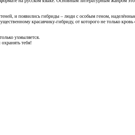
 формате на русском языке. Основным литературным жанром это
теней, и появились гибриды – люди с особым геном, наделённые
ущественному красавчику-гибриду, от которого не только кровь 
 только ухмыляется.
 охранять тебя!