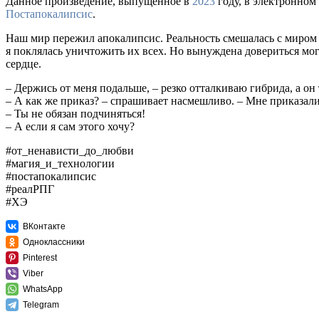
Данное произведение, выпущенное в
2023
году, в электронном
Постапокалипсис
.
Наш мир пережил апокалипсис. Реальность смешалась с миром 
я поклялась уничтожить их всех. Но вынуждена довериться мог
сердце.
– Держись от меня подальше, – резко отталкиваю гибрида, а он
– А как же приказ? – спрашивает насмешливо. – Мне приказали
– Ты не обязан подчиняться!
– А если я сам этого хочу?
#от_ненависти_до_любви
#магия_и_технологии
#постапокалипсис
#реалРПГ
#ХЭ
ВКонтакте
Одноклассники
Pinterest
Viber
WhatsApp
Telegram