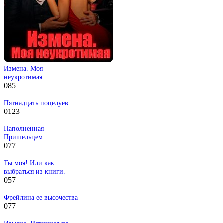
Измена. Моя
неукротимая
0
85
Пятнадцать поцелуев
0
123
Наполненная
Пришельцем
0
77
Ты моя! Или как
выбраться из книги.
0
57
Фрейлина ее высочества
0
77
Измена. Истинная по