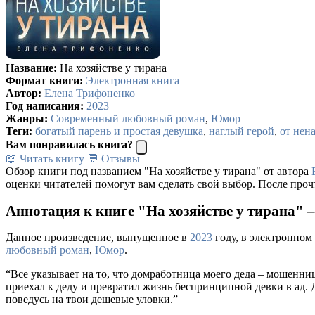
Название:
На хозяйстве у тирана
Формат книги:
Электронная книга
Автор:
Елена Трифоненко
Год написания:
2023
Жанры:
Современный любовный роман
,
Юмор
Теги:
богатый парень и простая девушка
,
наглый герой
,
от нен
Вам понравилась книга?
📖 Читать книгу
💬 Отзывы
Обзор книги под названием "На хозяйстве у тирана" от автора
оценки читателей помогут вам сделать свой выбор. После проч
Аннотация к книге "На хозяйстве у тирана" 
Данное произведение, выпущенное в
2023
году, в электронном
любовный роман
,
Юмор
.
“Все указывает на то, что домработница моего деда – мошенница
приехал к деду и превратил жизнь беспринципной девки в ад. Д
поведусь на твои дешевые уловки.”