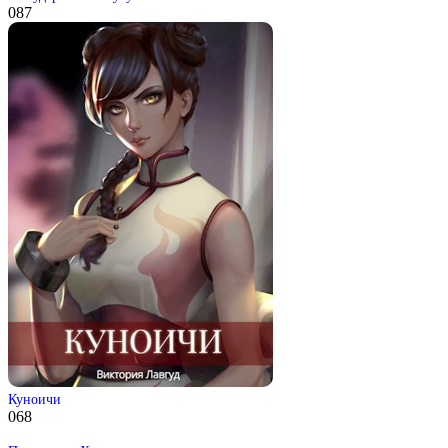
0
87
Куноичи
0
68