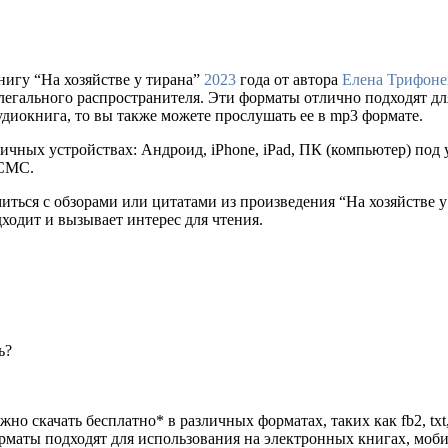
нигу “На хозяйстве у тирана”
2023
года от автора
Елена Трифоне
сайте легального распространителя. Эти форматы отлично подходят
удиокнига, то вы также можете прослушать ее в mp3 формате.
ичных устройствах: Андроид, iPhone, iPad, ПК (компьютер) по
 СМС.
иться с обзорами или цитатами из произведения “На хозяйстве 
дходит и вызывает интерес для чтения.
ь?
но скачать бесплатно* в различных форматах, таких как fb2, txt,
орматы подходят для использования на электронных книгах, моб