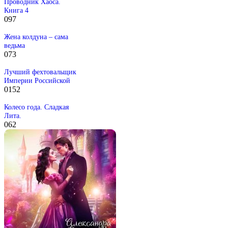
Проводник Хаоса.
Книга 4
0
97
Жена колдуна – сама
ведьма
0
73
Лучший фехтовальщик
Империи Российской
0
152
Колесо года. Сладкая
Лита.
0
62