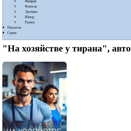
Фанфик
Фэнтези
Эротика
Юмор
Разное
Писатели
Серии
"На хозяйстве у тирана", авт