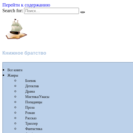
Перейти к содержанию
Search for:
Флибуста
Книжное братство
Все книги
Жанры
Боевик
Детектив
Драма
Мистика/Ужасы
Попаданцы
Проза
Роман
Рассказ
Триллер
Фантастика