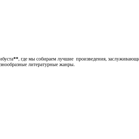
либуста
**
, где мы собираем лучшие произведения, заслуживающ
разнообразные литературные жанры.