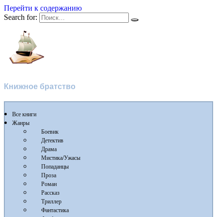
Перейти к содержанию
Search for:
Флибуста
Книжное братство
Все книги
Жанры
Боевик
Детектив
Драма
Мистика/Ужасы
Попаданцы
Проза
Роман
Рассказ
Триллер
Фантастика