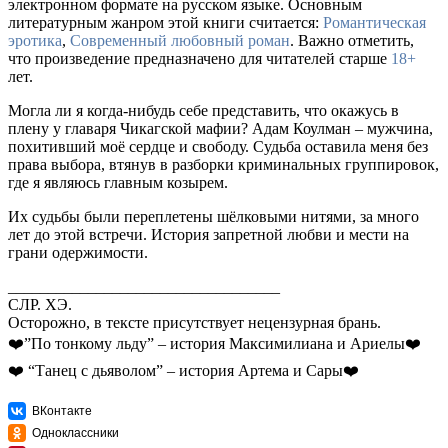
электронном формате на русском языке. Основным
литературным жанром этой книги считается:
Романтическая
эротика
,
Современный любовный роман
. Важно отметить,
что произведение предназначено для читателей старше
18+
лет.
Могла ли я когда-нибудь себе представить, что окажусь в
плену у главаря Чикагской мафии? Адам Коулман – мужчина,
похитивший моё сердце и свободу. Судьба оставила меня без
права выбора, втянув в разборки криминальных группировок,
где я являюсь главным козырем.
Их судьбы были переплетены шёлковыми нитями, за много
лет до этой встречи. История запретной любви и мести на
грани одержимости.
__________________________________
СЛР. ХЭ.
Осторожно, в тексте присутствует нецензурная брань.
❤️”По тонкому льду” – история Максимилиана и Ариелы❤️
❤️ “Танец с дьяволом” – история Артема и Сары❤️
ВКонтакте
Одноклассники