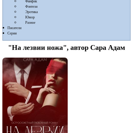
Фанфик
Фэнтези
Эротика
Юмор
Разное
Писатели
Серии
"На лезвии ножа", автор Сара Адам