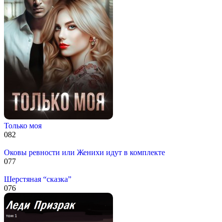
Только моя
0
82
Оковы ревности или Женихи идут в комплекте
0
77
Шерстяная “сказка”
0
76