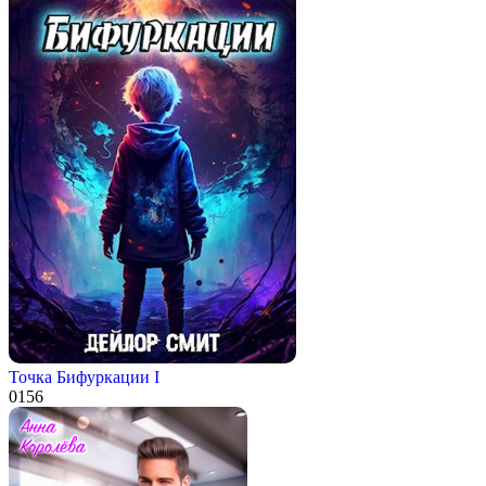
Точка Бифуркации I
0
156