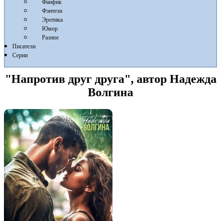
Фанфик
Фэнтези
Эротика
Юмор
Разное
Писатели
Серии
"Напротив друг друга", автор Надежда
Волгина