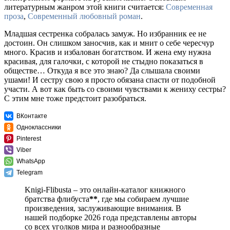
литературным жанром этой книги считается:
Современная
проза
,
Современный любовный роман
.
Младшая сестренка собралась замуж. Но избранник ее не
достоин. Он слишком заносчив, как и мнит о себе чересчур
много. Красив и избалован богатством. И жена ему нужна
красивая, для галочки, с которой не стыдно показаться в
обществе… Откуда я все это знаю? Да слышала своими
ушами! И сестру свою я просто обязана спасти от подобной
участи. А вот как быть со своими чувствами к жениху сестры?
С этим мне тоже предстоит разобраться.
ВКонтакте
Одноклассники
Pinterest
Viber
WhatsApp
Telegram
Knigi-Flibusta – это онлайн-каталог книжного
братства флибуста
**
, где мы собираем лучшие
произведения, заслуживающие внимания. В
нашей подборке 2026 года представлены авторы
со всех уголков мира и разнообразные