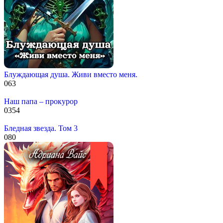
Блуждающая душа. Живи вместо меня.
0
63
Наш папа – прокурор
0
354
Бледная звезда. Том 3
0
80