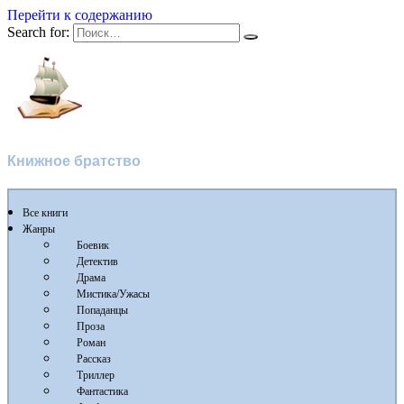
Перейти к содержанию
Search for:
Флибуста
Книжное братство
Все книги
Жанры
Боевик
Детектив
Драма
Мистика/Ужасы
Попаданцы
Проза
Роман
Рассказ
Триллер
Фантастика