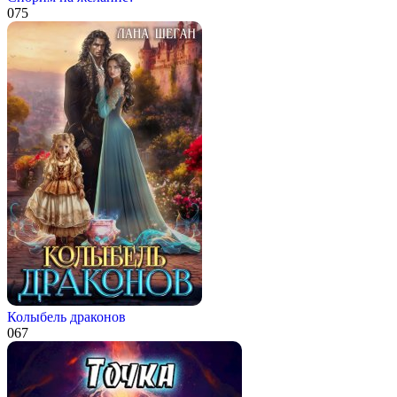
0
75
Колыбель драконов
0
67