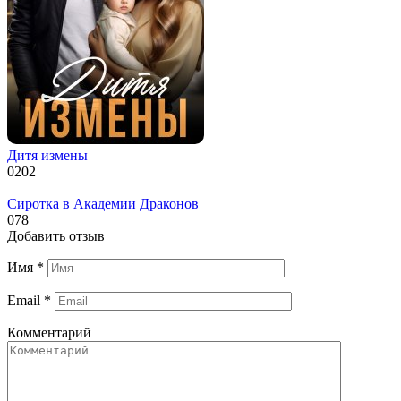
Дитя измены
0
202
Сиротка в Академии Драконов
0
78
Добавить отзыв
Имя
*
Email
*
Комментарий