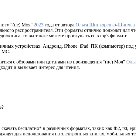
нигу “(не) Моя”
2023
года от автора
Ольга Шинкоренко-Шинхва
е легального распространителя. Эти форматы отлично подходят для
удиокнига, то вы также можете прослушать ее в mp3 формате.
ичных устройствах: Андроид, iPhone, iPad, ПК (компьютер) по
 СМС.
миться с обзорами или цитатами из произведения “(не) Моя”
Оль
дходит и вызывает интерес для чтения.
ь?
скачать бесплатно* в различных форматах, таких как fb2, txt, ep
одходят для использования на электронных книгах, мобильных т