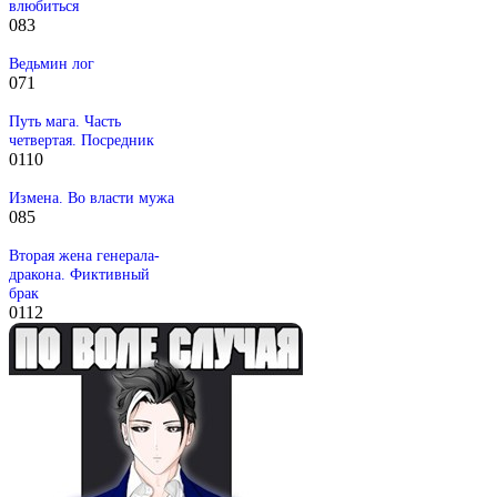
влюбиться
0
83
Ведьмин лог
0
71
Путь мага. Часть
четвертая. Посредник
0
110
Измена. Во власти мужа
0
85
Вторая жена генерала-
дракона. Фиктивный
брак
0
112