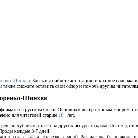
ренко-Шинхва
. Здесь вы найдете аннотацию и краткое содержа
ы также сможете оставить свой обзор и помочь другим читателям
коренко-Шинхва
 формате на русском языке. Основным литературным жанром это
ачено для читателей старше
18+
лет.
решаю публиковать его на других ресурсах (кроме Литнет), ни в
 Проды каждые 3-7 дней.
но в глаза, таскалась везде за мной. Раздражала, будоражила, вы