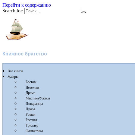
Перейти к содержанию
Search for:
Флибуста
Книжное братство
Все книги
Жанры
Боевик
Детектив
Драма
Мистика/Ужасы
Попаданцы
Проза
Роман
Рассказ
Триллер
Фантастика