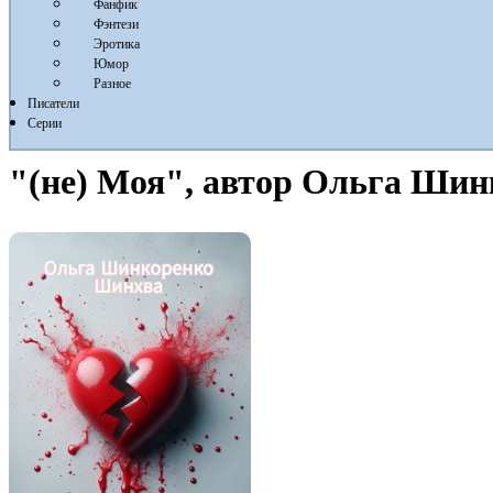
Фанфик
Фэнтези
Эротика
Юмор
Разное
Писатели
Серии
"(не) Моя", автор Ольга Ши