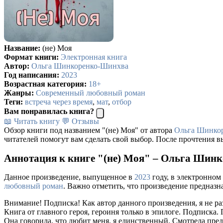
Название:
(не) Моя
Формат книги:
Электронная книга
Автор:
Ольга Шинкоренко-Шинхва
Год написания:
2023
Возрастная категория:
18+
Жанры:
Современный любовный роман
Теги:
встреча через время
,
мат
,
отбор
Вам понравилась книга?
📖 Читать книгу
💬 Отзывы
Обзор книги под названием "(не) Моя" от автора
Ольга Шинко
читателей помогут вам сделать свой выбор. После прочтения в
Аннотация к книге "(не) Моя" – Ольга Шин
Данное произведение, выпущенное в
2023
году, в электронном
любовный роман
. Важно отметить, что произведение предназн
Внимание! Подписка! Как автор данного произведения, я не раз
Книга от главного героя, героиня только в эпилоге. Подписка.
Она говорила, что любит меня, я единственный. Смотрела предан