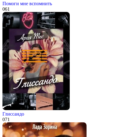
Помоги мне вспомнить
0
61
Глиссандо
0
71