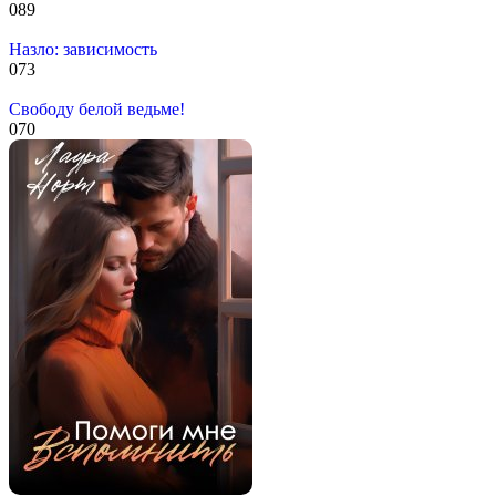
0
89
Назло: зависимость
0
73
Свободу белой ведьме!
0
70