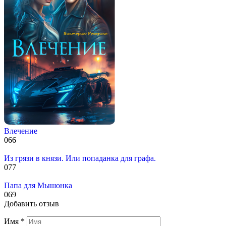
Влечение
0
66
Из грязи в князи. Или попаданка для графа.
0
77
Папа для Мышонка
0
69
Добавить отзыв
Имя
*