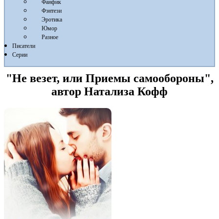
Фанфик
Фэнтези
Эротика
Юмор
Разное
Писатели
Серии
"Не везет, или Приемы самообороны",
автор Натализа Кофф