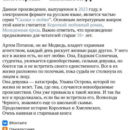
Данное произведение, выпущенное в
2023
году, в
электронном формате на русском языке, является частью
серии "
Сказки о любви
". Основным литературным жанром
этой книги считается:
Короткий любовный роман
,
Молодежная проза
. Важно отметить, что произведение
предназначено для читателей старше
18+
лет.
Артем Потапов, он же Медведь, владеет охранным
агентством, каждый день рискует жизнью ради других. У него
все в жизни есть, но нет любви. Она, Евдокия Солнечная,
студентка, увлекается единоборствами, сильная девушка, но
боится так и не встретить своего единственного. Все в их
жизни разложено по полочкам, пока судьба не столкнула их
лицом к лицу.
Она девушка — катастрофа, Ульяна Острова, которой по
жизни не везет. Там, где она, случаются невообразимые
происшествия. Она уже привыкла к такой жизни. И так бы
все и продолжалась, если бы не встретила его, Всеволода
Черного, знакомого еще со школьной скамьи.
Продолжение истории Королевых и Хмелевских.
Очень наивная и старенькая книга
ВКонтакте
Одноклассники