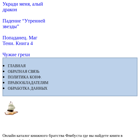
Укради меня, алый
дракон
Падение “Утренней
звезды”
Попаданец. Маг
Тени. Книга 4
Чужие грехи
ГЛАВНАЯ
ОБРАТНАЯ СВЯЗЬ
ПОЛИТИКА КОНФ.
ПРАВООБЛАДАТЕЛЯМ
ОБРАБОТКА ДАННЫХ
Флибуста
Онлайн каталог книжного братства Флибуста где вы найдете книги в