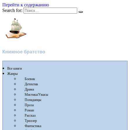
Перейти к содержанию
Search for:
Флибуста
Книжное братство
Все книги
Жанры
Боевик
Детектив
Драма
Мистика/Ужасы
Попаданцы
Проза
Роман
Рассказ
Триллер
Фантастика