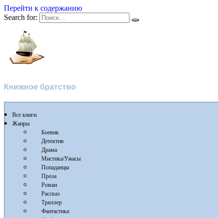
Перейти к содержанию
Search for:
Флибуста
Книжное братство
Все книги
Жанры
Боевик
Детектив
Драма
Мистика/Ужасы
Попаданцы
Проза
Роман
Рассказ
Триллер
Фантастика