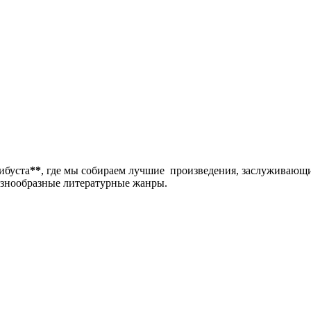
либуста
**
, где мы собираем лучшие произведения, заслуживающ
разнообразные литературные жанры.