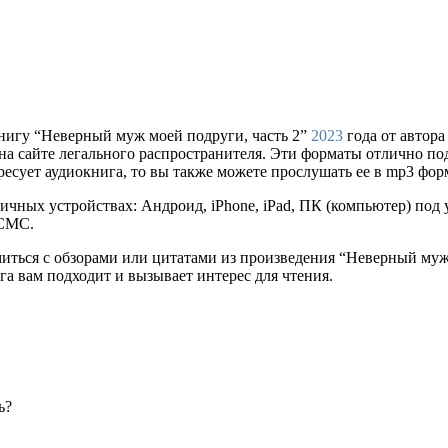
нигу “Неверный муж моей подруги, часть 2”
2023
года от автор
упки на сайте легального распространителя. Эти форматы отлично 
ресует аудиокнига, то вы также можете прослушать ее в mp3 фор
ичных устройствах: Андроид, iPhone, iPad, ПК (компьютер) по
 СМС.
миться с обзорами или цитатами из произведения “Неверный муж
ига вам подходит и вызывает интерес для чтения.
ь?