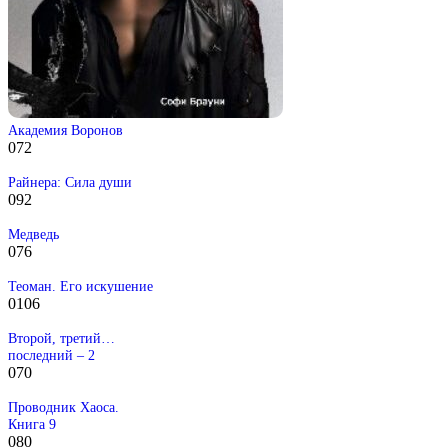
Академия Воронов
0
72
Райнера: Сила души
0
92
Медведь
0
76
Теоман. Его искушение
0
106
Второй, третий…
последний – 2
0
70
Проводник Хаоса.
Книга 9
0
80