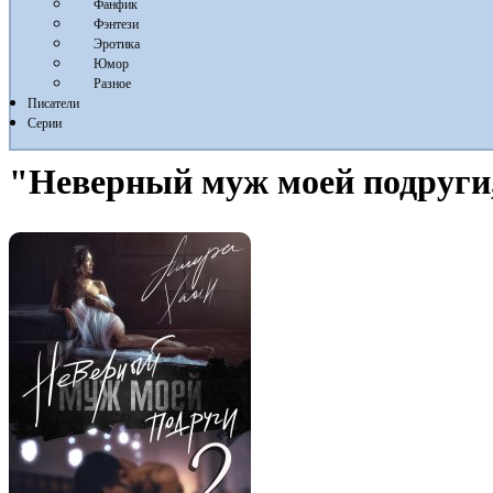
Фанфик
Фэнтези
Эротика
Юмор
Разное
Писатели
Серии
"Неверный муж моей подруги,