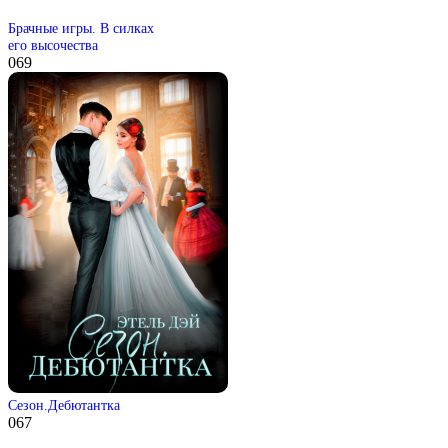
Брачные игры. В силках
его высочества
0
69
Сезон.Дебютантка
0
67