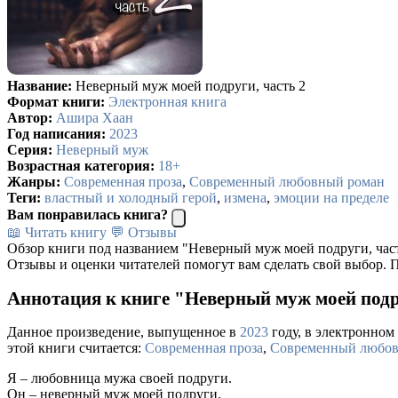
Название:
Неверный муж моей подруги, часть 2
Формат книги:
Электронная книга
Автор:
Ашира Хаан
Год написания:
2023
Серия:
Неверный муж
Возрастная категория:
18+
Жанры:
Современная проза
,
Современный любовный роман
Теги:
властный и холодный герой
,
измена
,
эмоции на пределе
Вам понравилась книга?
📖 Читать книгу
💬 Отзывы
Обзор книги под названием "Неверный муж моей подруги, част
Отзывы и оценки читателей помогут вам сделать свой выбор. П
Аннотация к книге "Неверный муж моей подр
Данное произведение, выпущенное в
2023
году, в электронном 
этой книги считается:
Современная проза
,
Современный любов
Я – любовница мужа своей подруги.
Он – неверный муж моей подруги.