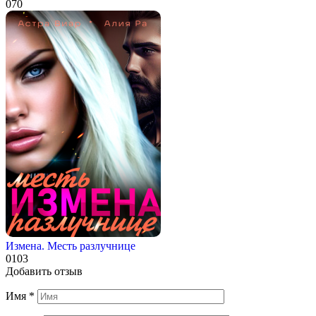
0
70
Измена. Месть разлучнице
0
103
Добавить отзыв
Имя
*