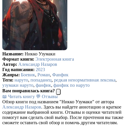
Название:
Никко Узумаки
Формат книги:
Электронная книга
Автор:
Александр Назаров
Год написания:
2023
Жанры:
Боевик
,
Роман
,
Фанфик
Теги:
наруто
,
попаданец
,
редкая ненормативная лексика
,
узумаки наруто
,
фанфик
,
фанфик по наруто
Вам понравилась книга?
📖 Читать книгу
💬 Отзывы
Обзор книги под названием "Никко Узумаки" от автора
Александр Назаров
. Здесь вы найдете аннотацию и краткое
содержание выбранной книги. Отзывы и оценки читателей
помогут вам сделать свой выбор. После прочтения вы также
сможете оставить свой обзор и помочь другим читателям.