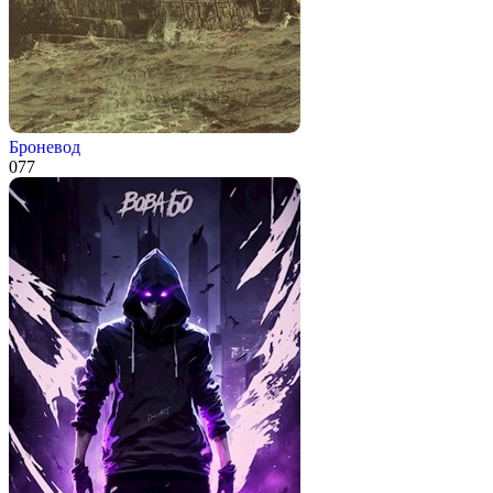
Броневод
0
77