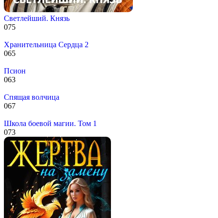
Светлейший. Князь
0
75
Хранительница Сердца 2
0
65
Псион
0
63
Спящая волчица
0
67
Школа боевой магии. Том 1
0
73