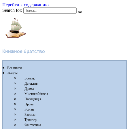
Перейти к содержанию
Search for:
Флибуста
Книжное братство
Все книги
Жанры
Боевик
Детектив
Драма
Мистика/Ужасы
Попаданцы
Проза
Роман
Рассказ
Триллер
Фантастика