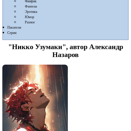
Фанфик
Фэнтези
Эротика
Юмор
Разное
Писатели
Серии
"Никко Узумаки", автор Александр
Назаров