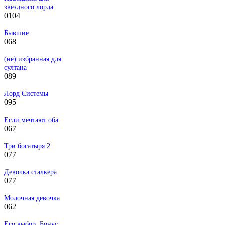
звёздного лорда
0
104
Бывшие
0
68
(не) избранная для
султана
0
89
Лорд Системы
0
95
Если мечтают оба
0
67
Три богатыря 2
0
77
Девочка сталкера
0
77
Молочная девочка
0
62
Его выбор. Бонус