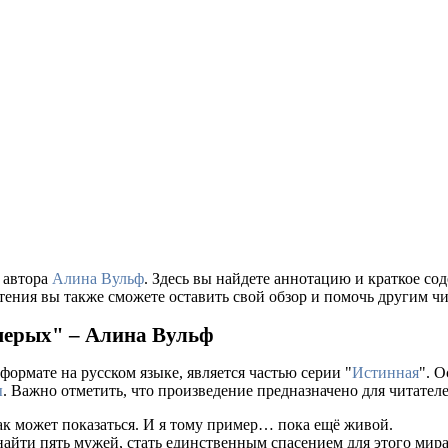
 автора
Алина Вульф
. Здесь вы найдете аннотацию и краткое с
тения вы также сможете оставить свой обзор и помочь другим чи
мерых" – Алина Вульф
формате на русском языке, является частью серии "
Истинная
". 
ы
. Важно отметить, что произведение предназначено для читател
как может показаться. И я тому пример… пока ещё живой.
: найти пять мужей, стать единственным спасением для этого мир