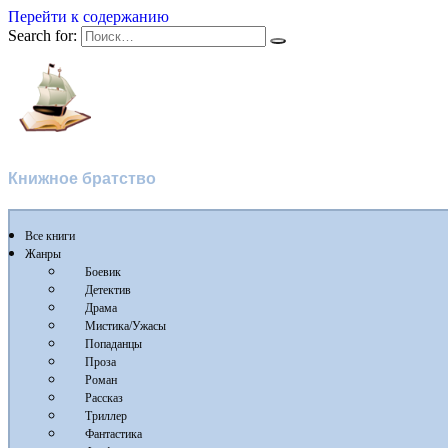
Перейти к содержанию
Search for:
Флибуста
Книжное братство
Все книги
Жанры
Боевик
Детектив
Драма
Мистика/Ужасы
Попаданцы
Проза
Роман
Рассказ
Триллер
Фантастика