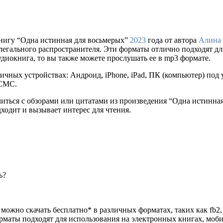
нигу “Одна истинная для восьмерых”
2023
года от автора
Алина
сайте легального распространителя. Эти форматы отлично подходят
удиокнига, то вы также можете прослушать ее в mp3 формате.
ичных устройствах: Андроид, iPhone, iPad, ПК (компьютер) по
 СМС.
миться с обзорами или цитатами из произведения “Одна истинна
дходит и вызывает интерес для чтения.
ь?
можно скачать бесплатно* в различных форматах, таких как fb2, t
орматы подходят для использования на электронных книгах, моб