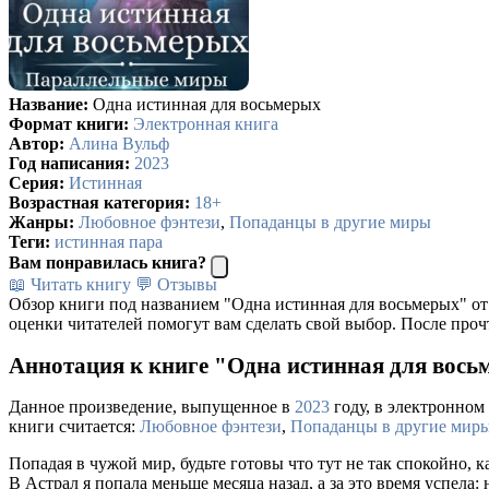
Название:
Одна истинная для восьмерых
Формат книги:
Электронная книга
Автор:
Алина Вульф
Год написания:
2023
Серия:
Истинная
Возрастная категория:
18+
Жанры:
Любовное фэнтези
,
Попаданцы в другие миры
Теги:
истинная пара
Вам понравилась книга?
📖 Читать книгу
💬 Отзывы
Обзор книги под названием "Одна истинная для восьмерых" от
оценки читателей помогут вам сделать свой выбор. После проч
Аннотация к книге "Одна истинная для вось
Данное произведение, выпущенное в
2023
году, в электронном 
книги считается:
Любовное фэнтези
,
Попаданцы в другие мир
Попадая в чужой мир, будьте готовы что тут не так спокойно, 
В Астрал я попала меньше месяца назад, а за это время успела