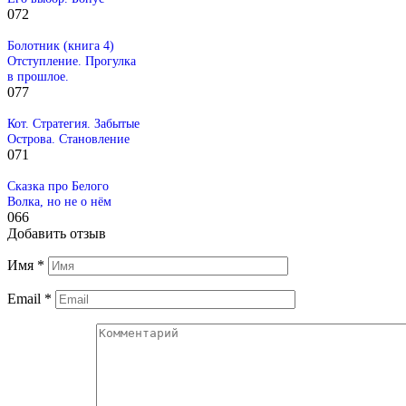
0
72
Болотник (книга 4)
Отступление. Прогулка
в прошлое.
0
77
Кот. Стратегия. Забытые
Острова. Становление
0
71
Сказка про Белого
Волка, но не о нём
0
66
Добавить отзыв
Имя
*
Email
*