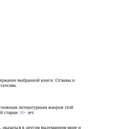
одержание выбранной книги. Отзывы и
тателям.
Основным литературным жанром этой
ей старше
18+
лет.
а, оказаться в другом выдуманном мире и