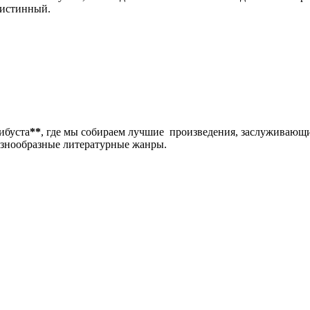
 истинный.
либуста
**
, где мы собираем лучшие произведения, заслуживающ
разнообразные литературные жанры.