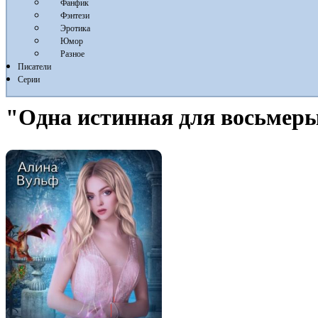
Фанфик
Фэнтези
Эротика
Юмор
Разное
Писатели
Серии
"Одна истинная для восьмеры