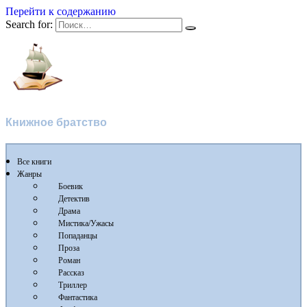
Перейти к содержанию
Search for:
Флибуста
Книжное братство
Все книги
Жанры
Боевик
Детектив
Драма
Мистика/Ужасы
Попаданцы
Проза
Роман
Рассказ
Триллер
Фантастика