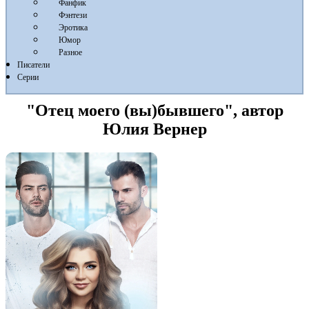
Фанфик
Фэнтези
Эротика
Юмор
Разное
Писатели
Серии
"Отец моего (вы)бывшего", автор
Юлия Вернер