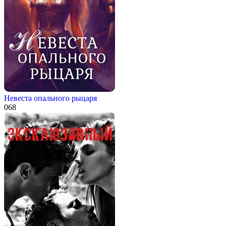
Невеста опального рыцаря
0
68