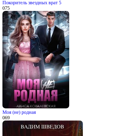
Покоритель звездных врат 5
0
75
Моя (не) родная
0
69