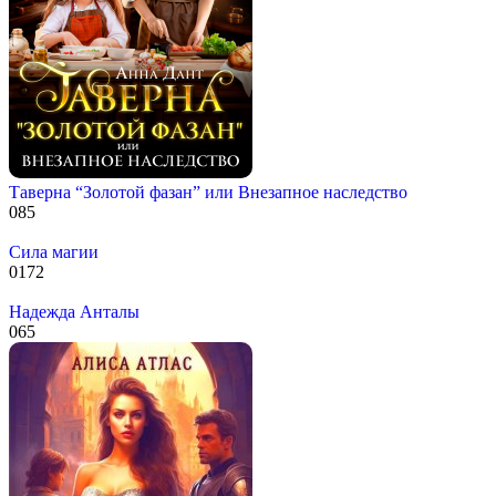
Таверна “Золотой фазан” или Внезапное наследство
0
85
Сила магии
0
172
Надежда Анталы
0
65