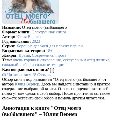
Название:
Отец моего (вы)бывшего
Формат книги:
Электронная книга
Автор:
Юлия Вернер
Год написания:
2023
Серия:
Хорошие девочки для плохих парней
Возрастная категория:
18+
Жанры:
Драма
,
Современная проза
Теги:
очень горячо и откровенно
,
сексуальный отец жениха
,
сложный выбор и сильные эмоции
Вам понравилась книга?
📖 Читать книгу
💬 Отзывы
Обзор книги под названием "Отец моего (вы)бывшего" от
автора
Юлия Вернер
. Здесь вы найдете аннотацию и краткое
содержание выбранной книги. Отзывы и оценки читателей
помогут вам сделать свой выбор. После прочтения вы также
сможете оставить свой обзор и помочь другим читателям.
Аннотация к книге "Отец моего
(вы)бывшего" – Юлия Вернер