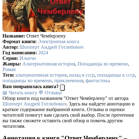
Название:
Ответ Чемберлену
Формат книги:
Электронная книга
Автор:
Шопперт Андрей Готлибович
Год написания:
2024
Серия:
Ильичи
Жанры:
Альтернативная история
,
Попаданцы во времени
,
Роман
Теги:
альтернативная история
,
назад в ссср
,
попаданцы в ссср
,
попаданцы во времени
,
приключения
,
фантастика
Вам понравилась книга?
📖 Читать книгу
💬 Отзывы
Обзор книги под названием "Ответ Чемберлену" от автора
Шопперт Андрей Готлибович
. Здесь вы найдете аннотацию и
краткое содержание выбранной книги. Отзывы и оценки
читателей помогут вам сделать свой выбор. После прочтения
вы также сможете оставить свой обзор и помочь другим
читателям.
Аннотация к книге "Ответ Чемберлену" –