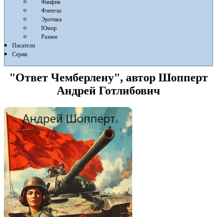
Фанфик
Фэнтези
Эротика
Юмор
Разное
Писатели
Серии
"Ответ Чемберлену", автор Шопперт
Андрей Готлибович