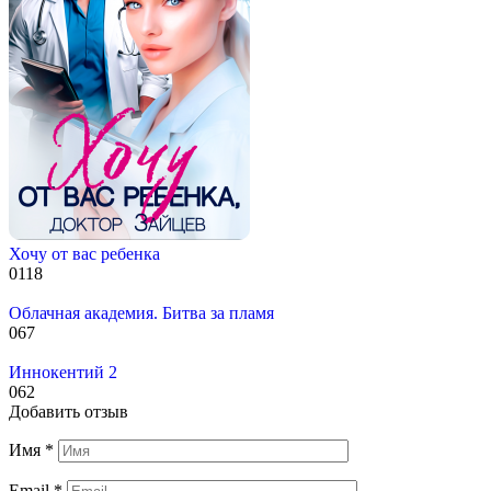
Хочу от вас ребенка
0
118
Облачная академия. Битва за пламя
0
67
Иннокентий 2
0
62
Добавить отзыв
Имя
*
Email
*