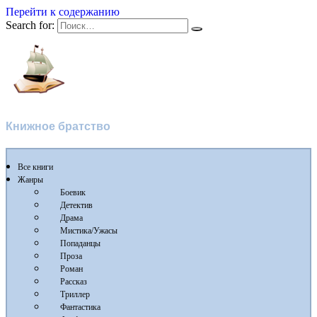
Перейти к содержанию
Search for:
Флибуста
Книжное братство
Все книги
Жанры
Боевик
Детектив
Драма
Мистика/Ужасы
Попаданцы
Проза
Роман
Рассказ
Триллер
Фантастика