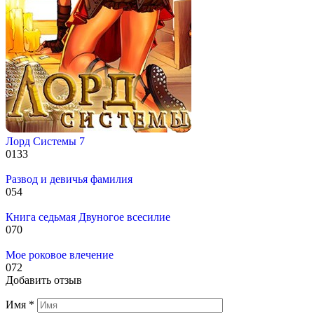
Лорд Системы 7
0
133
Развод и девичья фамилия
0
54
Книга седьмая Двуногое всесилие
0
70
Мое роковое влечение
0
72
Добавить отзыв
Имя
*