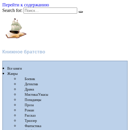
Перейти к содержанию
Search for:
Флибуста
Книжное братство
Все книги
Жанры
Боевик
Детектив
Драма
Мистика/Ужасы
Попаданцы
Проза
Роман
Рассказ
Триллер
Фантастика