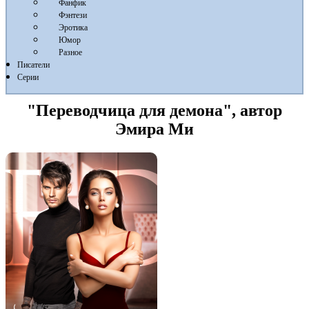
Фанфик
Фэнтези
Эротика
Юмор
Разное
Писатели
Серии
"Переводчица для демона", автор
Эмира Ми