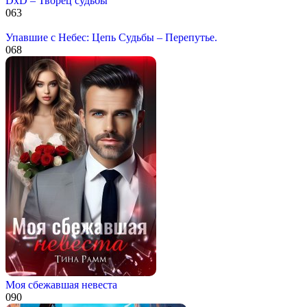
DxD – Творец судьбы
0
63
Упавшие с Небес: Цепь Судьбы – Перепутье.
0
68
Моя сбежавшая невеста
0
90