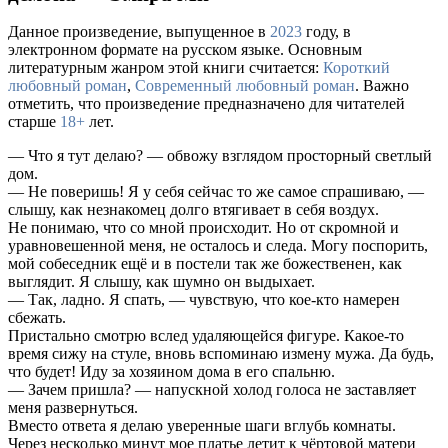
Данное произведение, выпущенное в
2023
году, в
электронном формате на русском языке. Основным
литературным жанром этой книги считается:
Короткий
любовный роман
,
Современный любовный роман
. Важно
отметить, что произведение предназначено для читателей
старше
18+
лет.
— Что я тут делаю? — обвожу взглядом просторный светлый
дом.
— Не поверишь! Я у себя сейчас то же самое спрашиваю, —
слышу, как незнакомец долго втягивает в себя воздух.
Не понимаю, что со мной происходит. Но от скромной и
уравновешенной меня, не осталось и следа. Могу поспорить,
мой собеседник ещё и в постели так же божественен, как
выглядит. Я слышу, как шумно он выдыхает.
— Так, ладно. Я спать, — чувствую, что кое-кто намерен
сбежать.
Пристально смотрю вслед удаляющейся фигуре. Какое-то
время сижу на стуле, вновь вспоминаю измену мужа. Да будь,
что будет! Иду за хозяином дома в его спальню.
— Зачем пришла? — напускной холод голоса не заставляет
меня развернуться.
Вместо ответа я делаю уверенные шаги вглубь комнаты.
Через несколько минут мое платье летит к чёртовой матери